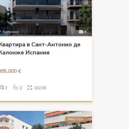
Калонже
4
Квартира в Сант-Антонио де
Калонже Испания
995.000 €
3
2
102.00
Квартира