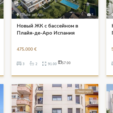
Плайя-де-Аро
7
Новый ЖК с бассейном в
Плайя-де-Аро Испания
475.000 €
57.00
3
2
91.00
Квартира