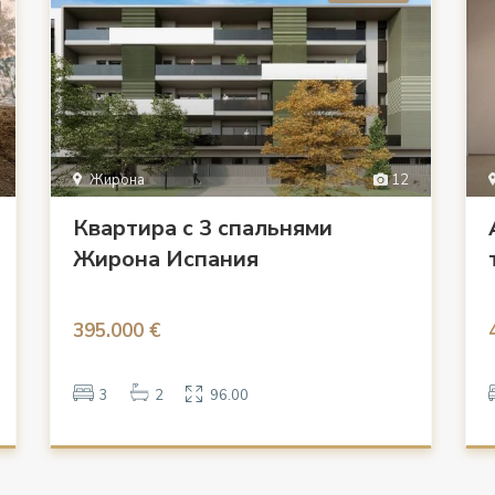
Жирона
12
Квартира с 3 спальнями
Жирона Испания
395.000 €
3
2
96.00