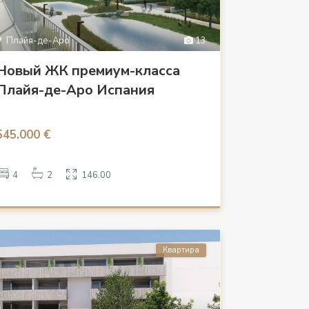
Плайя-де-Аро
13
Новый ЖК премиум-класса
Плайя-де-Аро Испания
545.000 €
4
2
146.00
Квартира