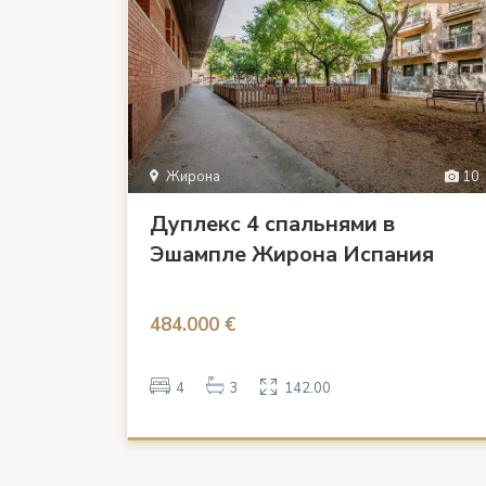
Жирона
10
Дуплекс 4 спальнями в
Эшампле Жирона Испания
484.000 €
4
3
142.00