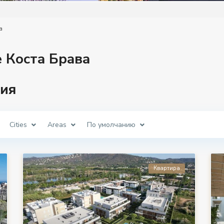
а
 Коста Брава
ия
Cities
Areas
По умолчанию
Квартира