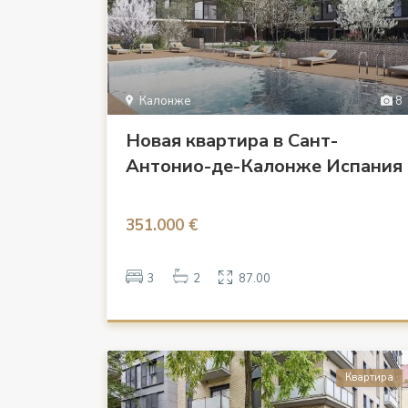
Калонже
8
Новая квартира в Сант-
Антонио-де-Калонже Испания
351.000 €
3
2
87.00
Квартира