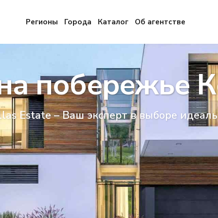
Регионы
Города
Каталог
Об агентстве
на побережье К
llas Estate – Ваш эксперт в выборе идеал