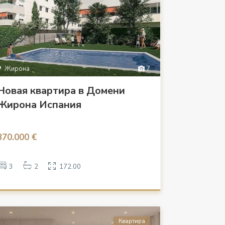
Жирона
7
Новая квартира в Домени
Жирона Испания
370.000 €
3
2
172.00
Квартира