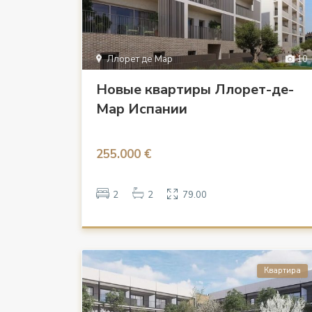
Ллорет де Мар
10
Новые квартиры Ллорет-де-
Мар Испании
255.000 €
2
2
79.00
Квартира