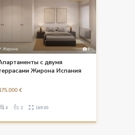
Жирона
8
Апартаменты с двумя
террасами Жирона Испания
475.000 €
4
2
169.00