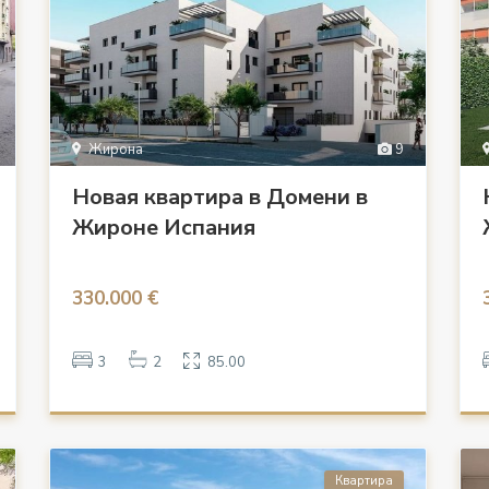
Жирона
9
Новая квартира в Домени в
Жироне Испания
330.000 €
3
2
85.00
Квартира