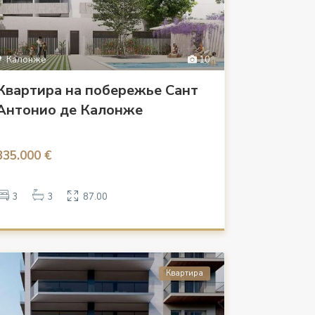
Калонже
10
Квартира на побережье Сант
Антонио де Калонже
335.000 €
3
3
87.00
Квартира