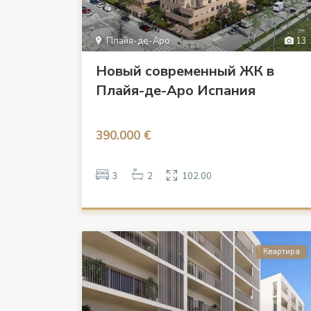
Плайя-де-Аро
13
Новый современный ЖК в
Плайя-де-Аро Испания
390.000 €
3
2
102.00
Квартира