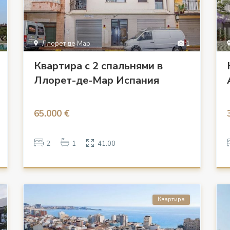
Ллорет де Мар
1
Квартира с 2 спальнями в
Ллорет-де-Мар Испания
65.000 €
2
1
41.00
Квартира