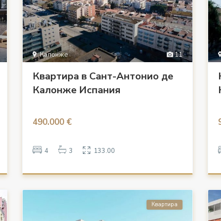
Калонже
11
Квартира в Сант-Антонио де
Калонже Испания
490.000 €
4
3
133.00
Квартира