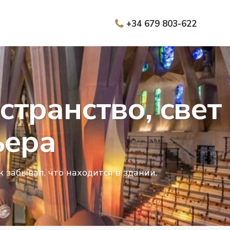
+34 679 803-622
транство, свет
ьера
 забывал, что находится в здании.