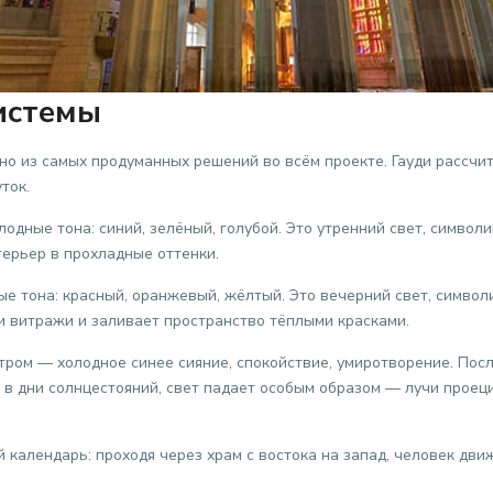
системы
о из самых продуманных решений во всём проекте. Гауди рассчи
ток.
одные тона: синий, зелёный, голубой. Это утренний свет, символ
терьер в прохладные оттенки.
е тона: красный, оранжевый, жёлтый. Это вечерний свет, символи
и витражи и заливает пространство тёплыми красками.
Утром — холодное синее сияние, спокойствие, умиротворение. По
 в дни солнцестояний, свет падает особым образом — лучи проец
календарь: проходя через храм с востока на запад, человек движ