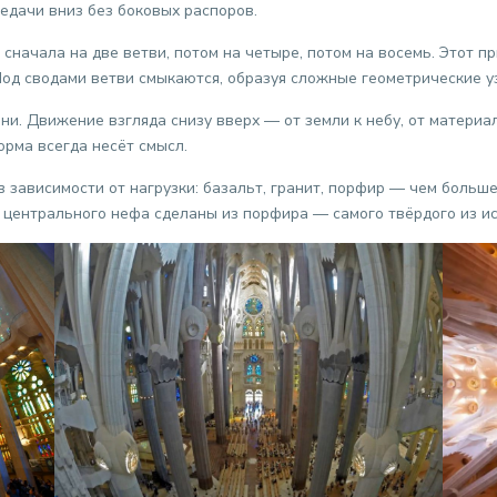
редачи вниз без боковых распоров.
начала на две ветви, потом на четыре, потом на восемь. Этот пр
Под сводами ветви смыкаются, образуя сложные геометрические у
. Движение взгляда снизу вверх — от земли к небу, от материал
орма всегда несёт смысл.
зависимости от нагрузки: базальт, гранит, порфир — чем больше 
 центрального нефа сделаны из порфира — самого твёрдого из и