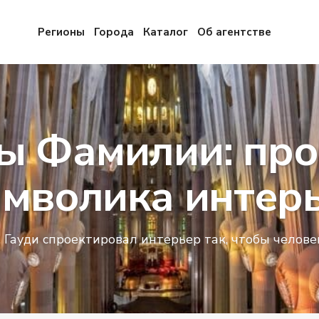
Регионы
Города
Каталог
Об агентстве
ы Фамилии: прос
имволика интер
Гауди спроектировал интерьер так, чтобы человек