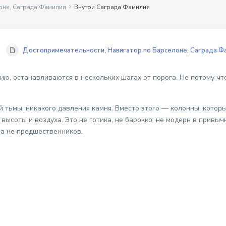
оне
,
Саграда Фамилия
Внутри Саграда Фамилия
Достопримечательности
,
Навигатор по Барселоне
,
Саграда Ф
ю, останавливаются в нескольких шагах от порога. Не потому что
й тьмы, никакого давления камня. Вместо этого — колонны, которы
высоты и воздуха. Это не готика, не барокко, не модерн в привыч
 а не предшественников.