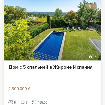
Дом
13
Дом с 5 спальнeй в Жироне Испания
1.500.000 €
5
6
465.00