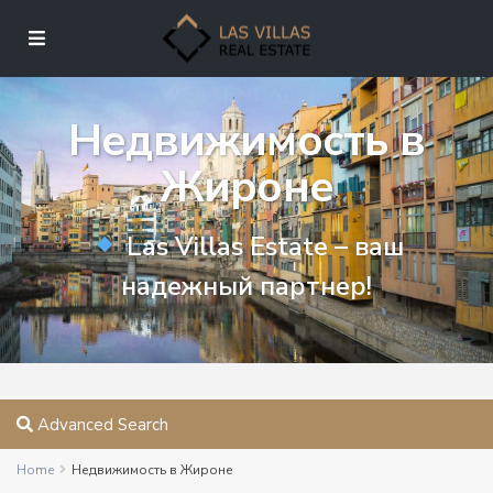
Недвижимость в
Жироне
Las Villas Estate – ваш
надежный партнер!
Advanced Search
Home
Недвижимость в Жироне