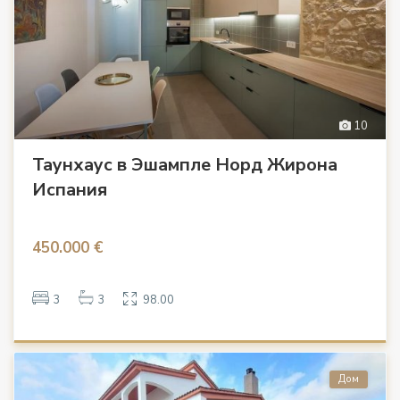
10
Таунхаус в Эшампле Норд Жирона
Испания
450.000 €
3
3
98.00
Дом