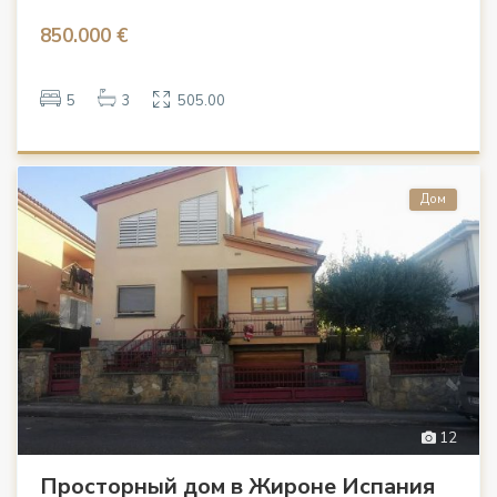
850.000 €
5
3
505.00
Дом
12
Просторный дом в Жироне Испания