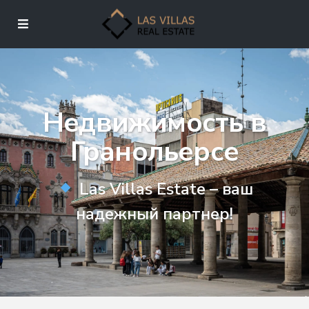
Недвижимость в
Гранольерсе
Las Villas Estate – ваш
надежный партнер!