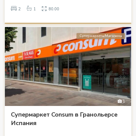
2
1
80.00
Супермаркеты/Магазины
1
Супермаркет Consum в Гранольерсе
Испания