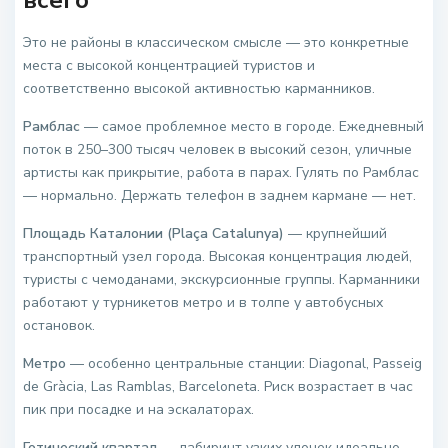
всего
Это не районы в классическом смысле — это конкретные
места с высокой концентрацией туристов и
соответственно высокой активностью карманников.
Рамблас
— самое проблемное место в городе. Ежедневный
поток в 250–300 тысяч человек в высокий сезон, уличные
артисты как прикрытие, работа в парах. Гулять по Рамблас
— нормально. Держать телефон в заднем кармане — нет.
Площадь Каталонии (Plaça Catalunya)
— крупнейший
транспортный узел города. Высокая концентрация людей,
туристы с чемоданами, экскурсионные группы. Карманники
работают у турникетов метро и в толпе у автобусных
остановок.
Метро
— особенно центральные станции: Diagonal, Passeig
de Gràcia, Las Ramblas, Barceloneta. Риск возрастает в час
пик при посадке и на эскалаторах.
Готический квартал
— лабиринт узких улочек идеально