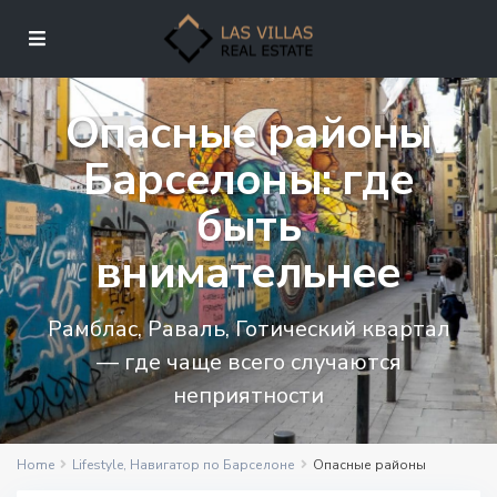
Опасные районы
Барселоны: где
быть
внимательнее
Рамблас, Раваль, Готический квартал
— где чаще всего случаются
неприятности
Home
Lifestyle
,
Навигатор по Барселоне
Опасные районы