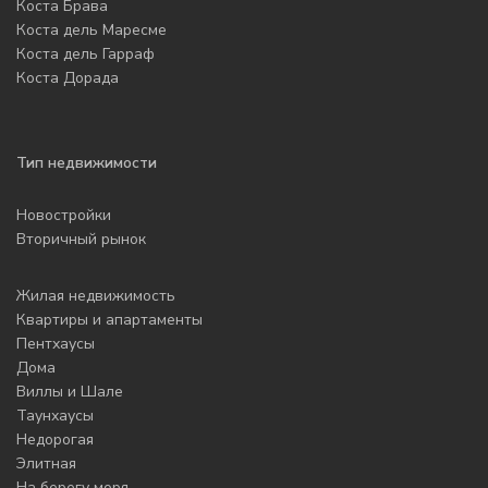
Коста Брава
Коста дель Маресме
Коста дель Гарраф
Коста Дорада
Тип недвижимости
Новостройки
Вторичный рынок
Жилая недвижимость
Квартиры и апартаменты
Пентхаусы
Дома
Виллы и Шале
Таунхаусы
Недорогая
Элитная
На берегу моря