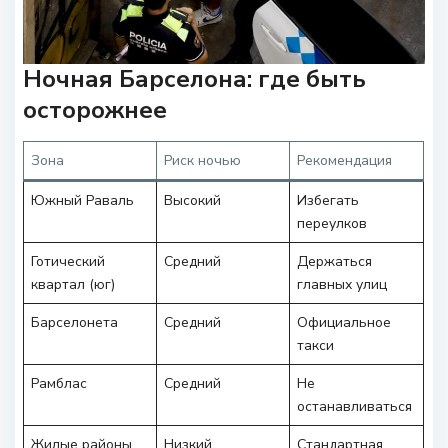
Ночная Барселона: где быть
осторожнее
Зона
Риск ночью
Рекомендация
Южный Раваль
Высокий
Избегать
переулков
Готический
Средний
Держаться
квартал (юг)
главных улиц
Барселонета
Средний
Официальное
такси
Рамблас
Средний
Не
останавливаться
Жилые районы
Низкий
Стандартная