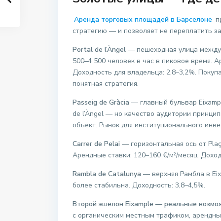
Аренда торговых площадей в Барселоне
пр
стратегию — и позволяет не переплатить за
Portal de l’Àngel
— пешеходная улица между P
500–4 500 человек в час в пиковое время. 
Доходность для владельца: 2,8–3,2%. Покуп
понятная стратегия.
Passeig de Gràcia
— главный бульвар Eixample,
de l’Àngel — но качество аудитории принцип
объект. Рынок для институционального инве
Carrer de Pelai
— горизонтальная ось от Plaç
Арендные ставки: 120–160 €/м²/месяц. Доход
Rambla de Catalunya
— верхняя Рамбла в Eix
более стабильна. Доходность: 3,8–4,5%.
Второй эшелон Eixample — реальные возмож
с органическим местным трафиком, арендным