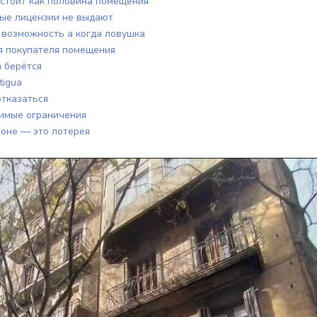
 стоит как половина помещения
овые лицензии не выдают
о возможность а когда ловушка
ля покупателя помещения
а берётся
tigua
отказаться
димые ограничения
лоне — это лотерея