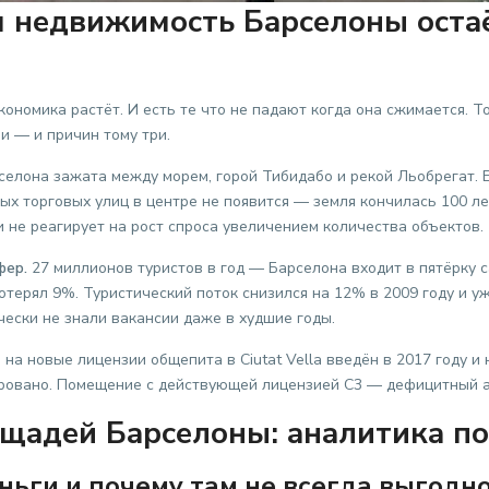
я недвижимость Барселоны оста
экономика растёт. И есть те что не падают когда она сжимается.
и — и причин тому три.
елона зажата между морем, горой Тибидабо и рекой Льобрегат. E
вых торговых улиц в центре не появится — земля кончилась 100 
 не реагирует на рост спроса увеличением количества объектов.
фер.
27 миллионов туристов в год — Барселона входит в пятёрку 
терял 9%. Туристический поток снизился на 12% в 2009 году и уж
ески не знали вакансии даже в худшие годы.
на новые лицензии общепита в Ciutat Vella введён в 2017 году и 
ровано. Помещение с действующей лицензией C3 — дефицитный а
щадей Барселоны: аналитика по
ньги и почему там не всегда выгодн