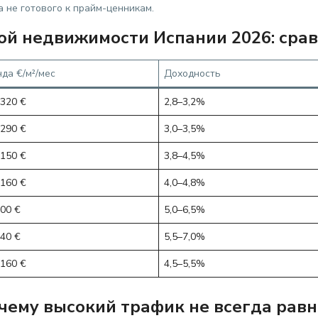
 не готового к прайм-ценникам.
й недвижимости Испании 2026: сра
да €/м²/мес
Доходность
320 €
2,8–3,2%
290 €
3,0–3,5%
150 €
3,8–4,5%
160 €
4,0–4,8%
00 €
5,0–6,5%
40 €
5,5–7,0%
160 €
4,5–5,5%
 почему высокий трафик не всегда ра