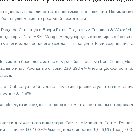
инципиально различается в зависимости от локации. Понимание
 бренд улицы вместо реальной доходности.
laça de Catalunya и Барри Готик. По данным Cushman & Wakefield
Арендаторы: Zara, H&M, Mango, международные ювелирные бренды. 
ать здесь ради арендного дохода — неразумно. Ради сохранения 
 символ барселонского luxury ритейла. Louis Vuitton, Chanel, Gucc
иально иное. Арендные ставки: 220–290 €/м²/месяц. Доходность: 3,
стора.
a de Catalunya до Universitat. Высокий трафик студентов и местн
ность: 4,0–4,8%.
ample. Бутики среднего ценового сегмента, рестораны с террасам
ности для частного инвестора.
Carrer de Muntaner, Carrer d’Enric
и ставками 60–100 €/м²/месяц и доходностью 5,0–6,5%. Вход: 400