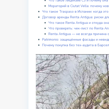
Что такое лицензия C3 и почему она
Мораторий в Ciutat Vella: почему н
Что такое Traspaso в Испании: когда эт
Договор аренды Renta Antigua: риски д
Что такое Renta Antigua и откуда он
Что проверять: чек-лист по Renta An
Renta Antigua — не всегда причина 
Patrimonio: защищённые фасады и неви
Почему покупка без тех-аудита в Барсе