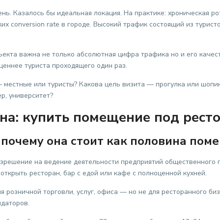
ень. Казалось бы идеальная локация. На практике: хроническая р
их conversion rate в городе. Высокий трафик состоящий из турист
бъекта важна не только абсолютная цифра трафика но и его кач
еннее туриста проходящего один раз.
— местные или туристы? Какова цель визита — прогулка или шопин
р, университет?
на: купить помещение под рест
и почему она стоит как половина пом
азрешение на ведение деятельности предприятий общественного пит
открыть ресторан, бар с едой или кафе с полноценной кухней.
 розничной торговли, услуг, офиса — но не для ресторанного би
даторов.