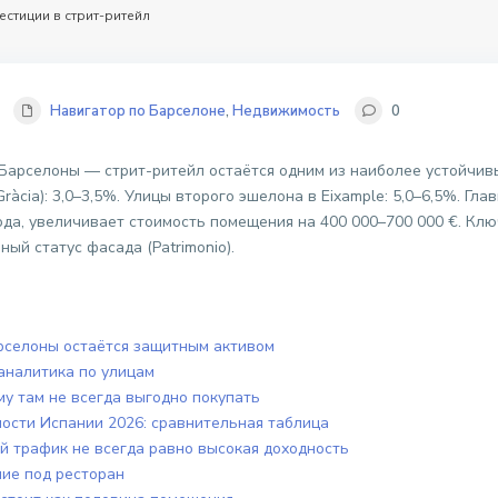
естиции в стрит-ритейл
Навигатор по Барселоне
,
Недвижимость
0
арселоны — стрит-ритейл остаётся одним из наиболее устойчивы
e Gràcia): 3,0–3,5%. Улицы второго эшелона в Eixample: 5,0–6,5%. Г
года, увеличивает стоимость помещения на 400 000–700 000 €. Клю
ный статус фасада (Patrimonio).
рселоны остаётся защитным активом
аналитика по улицам
у там не всегда выгодно покупать
ости Испании 2026: сравнительная таблица
кий трафик не всегда равно высокая доходность
ние под ресторан