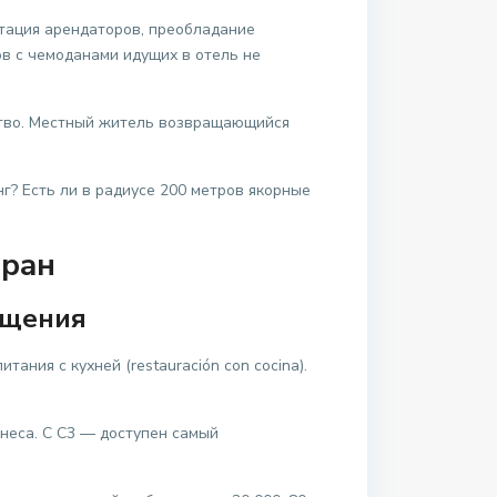
отация арендаторов, преобладание
ов с чемоданами идущих в отель не
ество. Местный житель возвращающийся
г? Есть ли в радиусе 200 метров якорные
оран
ещения
ания с кухней (restauración con cocina).
знеса. С C3 — доступен самый