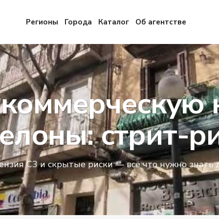
Регионы
Города
Каталог
Об агентстве
 коммерческую
елоны: стрит-р
ензия C3 и скрытые риски — всё что нужно знать