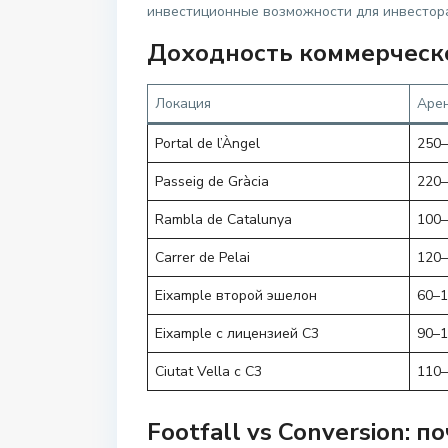
инвестиционные возможности для инвестора
Доходность коммерческо
Локация
Арен
Portal de l’Àngel
250–
Passeig de Gràcia
220–
Rambla de Catalunya
100–
Carrer de Pelai
120–
Eixample второй эшелон
60–1
Eixample с лицензией C3
90–1
Ciutat Vella с C3
110–
Footfall vs Conversion: