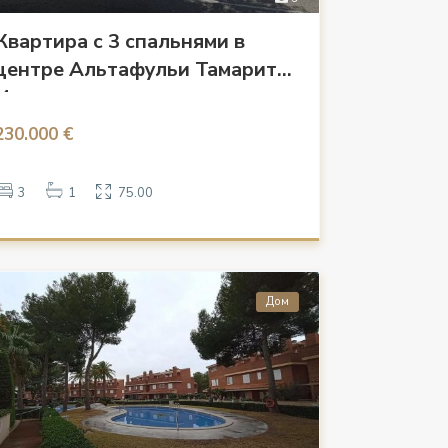
Квартира с 3 спальнями в
центре Альтафульи Тамарит
Испания
230.000 €
3
1
75.00
Дом