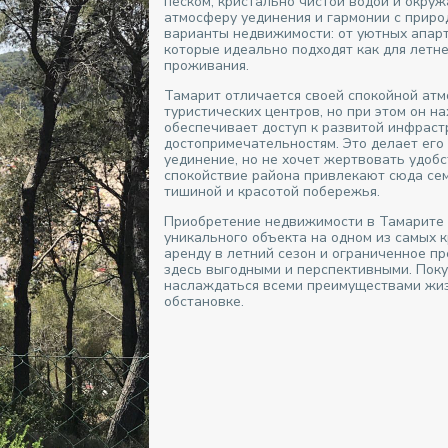
песком, кристально чистой водой и окру
атмосферу уединения и гармонии с приро
варианты недвижимости: от уютных апарт
которые идеально подходят как для летне
проживания.
Тамарит отличается своей спокойной атм
туристических центров, но при этом он на
обеспечивает доступ к развитой инфраст
достопримечательностям. Это делает его
уединение, но не хочет жертвовать удоб
спокойствие района привлекают сюда семь
тишиной и красотой побережья.
Приобретение недвижимости в Тамарите 
уникального объекта на одном из самых 
аренду в летний сезон и ограниченное 
здесь выгодными и перспективными. Поку
наслаждаться всеми преимуществами жиз
обстановке.