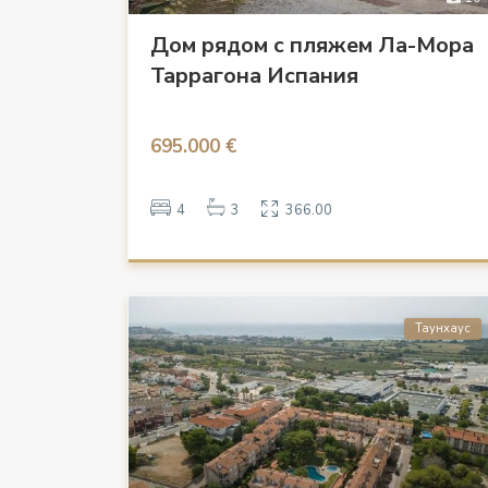
Дом рядом с пляжем Ла-Мора
Таррагона Испания
695.000 €
4
3
366.00
Таунхаус