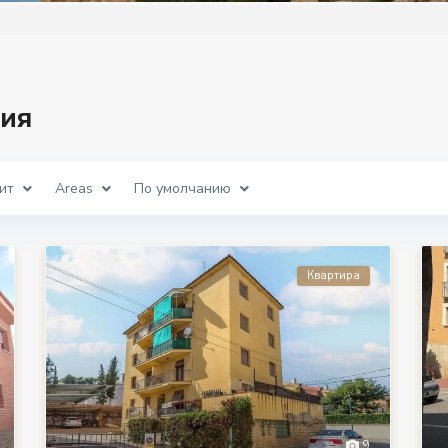
ия
ит
Areas
По умолчанию
Квартира
9