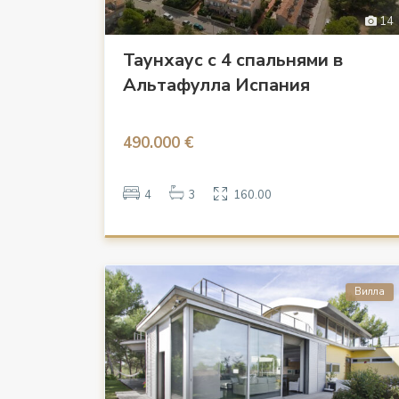
14
Таунхаус с 4 спальнями в
Альтафулла Испания
490.000 €
4
3
160.00
Вилла