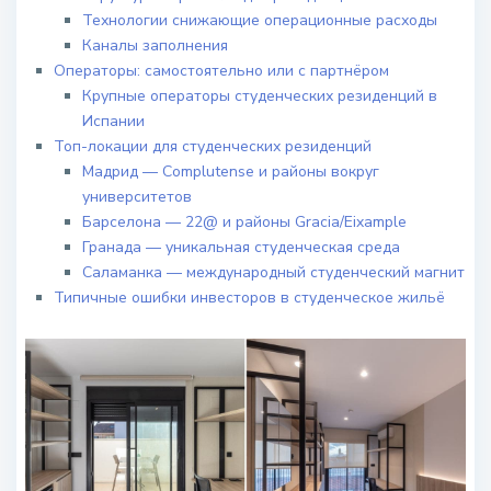
Технологии снижающие операционные расходы
Каналы заполнения
Операторы: самостоятельно или с партнёром
Крупные операторы студенческих резиденций в
Испании
Топ-локации для студенческих резиденций
Мадрид — Complutense и районы вокруг
университетов
Барселона — 22@ и районы Gracia/Eixample
Гранада — уникальная студенческая среда
Саламанка — международный студенческий магнит
Типичные ошибки инвесторов в студенческое жильё