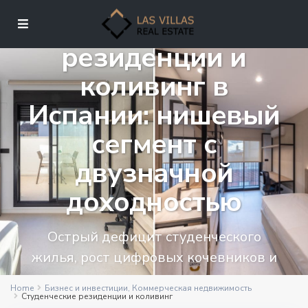
Студенческие
резиденции и
коливинг в
Испании: нишевый
сегмент с
двузначной
доходностью
Острый дефицит студенческого
жилья, рост цифровых кочевников и
операционная модель которая
Home
Бизнес и инвестиции
,
Коммерческая недвижимость
работает
Студенческие резиденции и коливинг