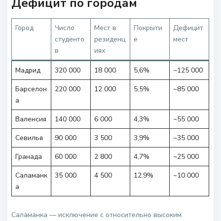
Дефицит по городам
Город
Число
Мест в
Покрыти
Дефицит
студенто
резиденц
е
мест
в
иях
Мадрид
320 000
18 000
5,6%
~125 000
Барселон
220 000
12 000
5,5%
~85 000
а
Валенсия
140 000
6 000
4,3%
~55 000
Севилья
90 000
3 500
3,9%
~35 000
Гранада
60 000
2 800
4,7%
~25 000
Саламанк
35 000
4 500
12,9%
~10 000
а
Саламанка — исключение с относительно высоким