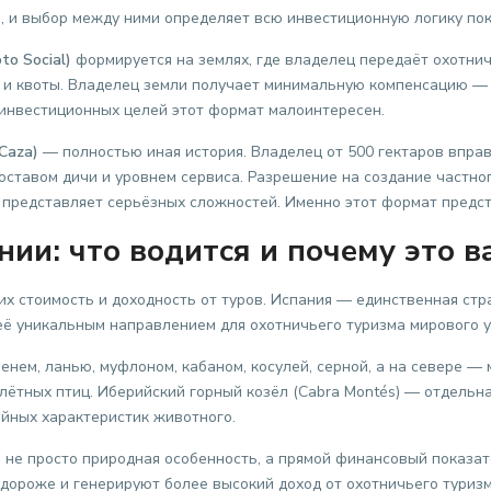
, и выбор между ними определяет всю инвестиционную логику пок
o Social)
формируется на землях, где владелец передаёт охотни
ы и квоты. Владелец земли получает минимальную компенсацию — 
 инвестиционных целей этот формат малоинтересен.
Caza)
— полностью иная история. Владелец от 500 гектаров впра
оставом дичи и уровнем сервиса. Разрешение на создание частно
представляет серьёзных сложностей. Именно этот формат предс
ии: что водится и почему это 
их стоимость и доходность от туров. Испания — единственная стр
т её уникальным направлением для охотничьего туризма мирового у
нем, ланью, муфлоном, кабаном, косулей, серной, а на севере —
елётных птиц. Иберийский горный козёл (Cabra Montés) — отдельна
ейных характеристик животного.
 не просто природная особенность, а прямой финансовый показат
 дороже и генерируют более высокий доход от охотничьего туризм