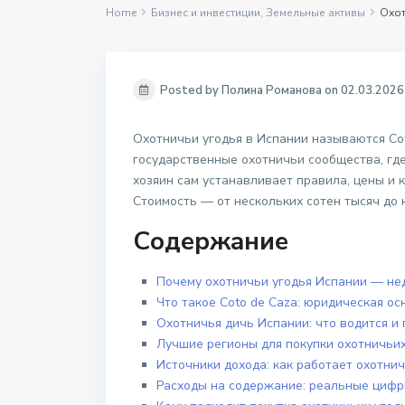
Home
Бизнес и инвестиции
,
Земельные активы
Охот
Posted by Полина Романова on 02.03.2026
Охотничьи угодья в Испании называются Cot
государственные охотничьи сообщества, где
хозяин сам устанавливает правила, цены и 
Стоимость — от нескольких сотен тысяч до 
Содержание
Почему охотничьи угодья Испании — не
Что такое Coto de Caza: юридическая ос
Охотничья дичь Испании: что водится и
Лучшие регионы для покупки охотничьих
Источники дохода: как работает охотни
Расходы на содержание: реальные циф