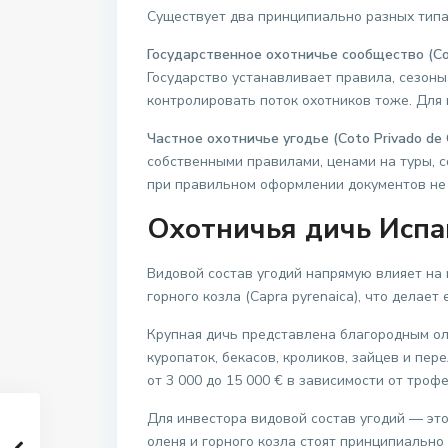
Существует два принципиально разных типа
Государственное охотничье сообщество (Cot
Государство устанавливает правила, сезон
контролировать поток охотников тоже. Для
Частное охотничье угодье (Coto Privado de 
собственными правилами, ценами на туры, с
при правильном оформлении документов не 
Охотничья дичь Испан
Видовой состав угодий напрямую влияет на 
горного козла (Capra pyrenaica), что делае
Крупная дичь представлена благородным оле
куропаток, бекасов, кроликов, зайцев и пер
от 3 000 до 15 000 € в зависимости от троф
Для инвестора видовой состав угодий — это
оленя и горного козла стоят принципиально