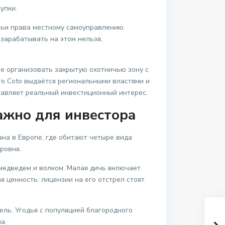
упки.
чьи права местному самоуправлению.
зарабатывать на этом нельзя,
ве организовать закрытую охотничью зону с
го Coto выдаётся региональными властями и
тавляет реальный инвестиционный интерес.
важно для инвестора
ана в Европе, где обитают четыре вида
ровня.
 медведем и волком. Малая дичь включает
я ценность: лицензии на его отстрел стоят
ель. Угодья с популяцией благородного
а.