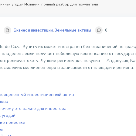
ничьи угодья Испании: полный разбор для покупателя
Бизнес и инвестиции
,
Земельные активы
0
o de Caza. Купить их может иностранец без ограничений по гражд
 владелец земли получает небольшую компенсацию от государства,
контролирует охоту. Лучшие регионы для покупки — Андалусия, К
нескольких миллионов евро в зависимости от площади и региона.
дооценённый инвестиционный актив
нова
 почему это важно для инвестора
 угодий
чье поместье
ры