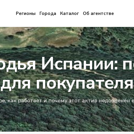
Регионы
Города
Каталог
Об агентстве
одья Испании: 
для покупателя
кое, как работает и почему этот актив недооценё