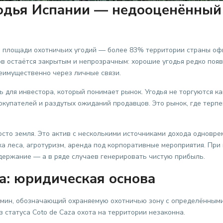
годья Испании — недооценённый
о площади охотничьих угодий — более 83% территории страны о
ов остаётся закрытым и непрозрачным: хорошие угодья редко поя
реимущественно через личные связи.
 для инвестора, который понимает рынок. Угодья не торгуются к
окупателей и раздутых ожиданий продавцов. Это рынок, где терп
сто земля. Это актив с несколькими источниками дохода одноврем
ка леса, агротуризм, аренда под корпоративные мероприятия. Пр
держание — а в ряде случаев генерировать чистую прибыль.
za: юридическая основа
рмин, обозначающий охраняемую охотничью зону с определёнными
 статуса Coto de Caza охота на территории незаконна.