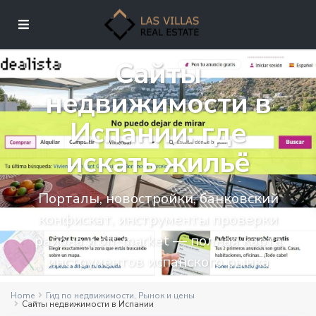
Сайты
недвижимости в
Испании: где
искать жильё
Порталы, новостройки, банковский
конфискат, инструменты проверки
района и off-market — полная карта
инструментов испанского рынка
Home
Гид по недвижимости
,
Рынок и цены
Сайты недвижимости в Испании