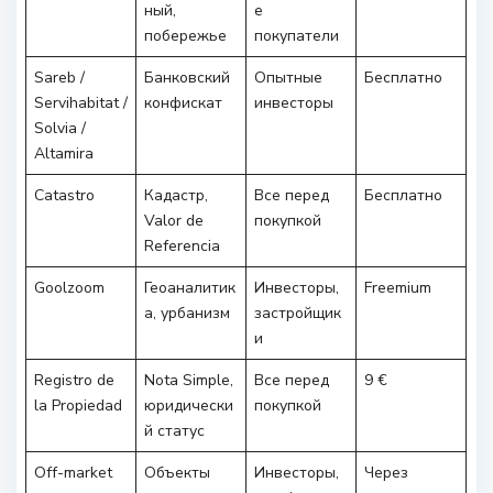
ный,
е
побережье
покупатели
Sareb /
Банковский
Опытные
Бесплатно
Servihabitat /
конфискат
инвесторы
Solvia /
Altamira
Catastro
Кадастр,
Все перед
Бесплатно
Valor de
покупкой
Referencia
Goolzoom
Геоаналитик
Инвесторы,
Freemium
а, урбанизм
застройщик
и
Registro de
Nota Simple,
Все перед
9 €
la Propiedad
юридически
покупкой
й статус
Off-market
Объекты
Инвесторы,
Через