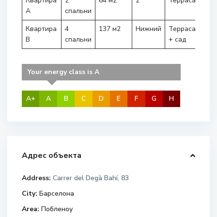
Квартира
2
64 м2
2
Терраса
310.
A
спальни
Квартира
4
137 м2
Нижний
Терраса
675.
B
спальни
+ сад
Your energy class is A
A+
A
B
C
D
E
F
G
H
Адрес объекта
Address:
Carrer del Degà Bahí, 83
City:
Барселона
Area:
Побленоу