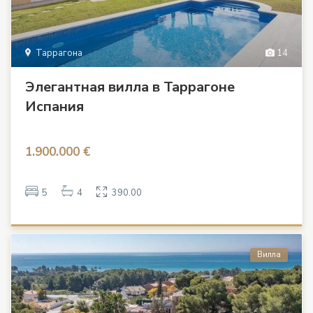
Таррагона
14
Элегантная вилла в Таррагоне
Испания
1.900.000 €
5
4
390.00
Вилла