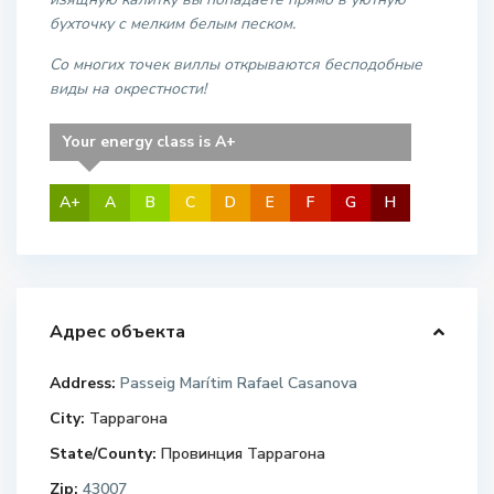
бухточку с мелким белым песком.
Со многих точек виллы открываются бесподобные
виды на окрестности!
Your energy class is A+
A+
A
B
C
D
E
F
G
H
Адрес объекта
Address:
Passeig Marítim Rafael Casanova
City:
Таррагона
State/County:
Провинция Таррагона
Zip:
43007