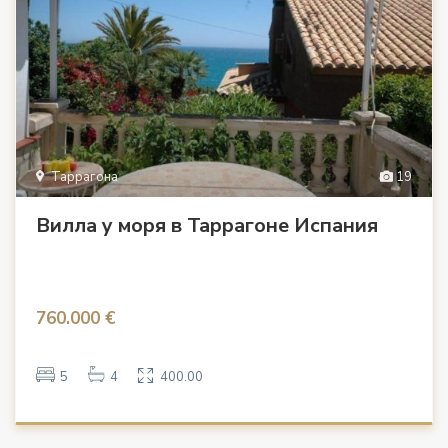
Таррагона
19
Вилла у моря в Таррагоне Испания
760.000 €
5
4
400.00