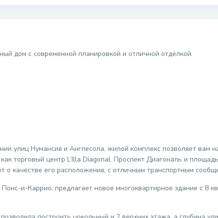
ный дом с современной планировкой и отличной отделкой.
нии улиц Нумансия и Англесола, жилой комплекс позволяет вам н
 как торговый центр L’Illa Diagonal. Проспект Диагональ и площа
ют о качестве его расположения, с отличным транспортным сообщ
 Понс-и-Каррио, предлагает новое многоквартирное здание с 8 к
 позволила построить цокольный и 2 верхних этажа, а глубина у