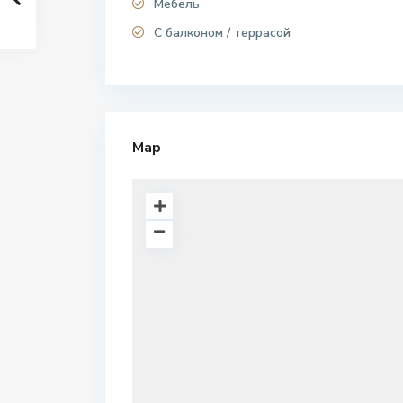
Мебель
С балконом / террасой
Map