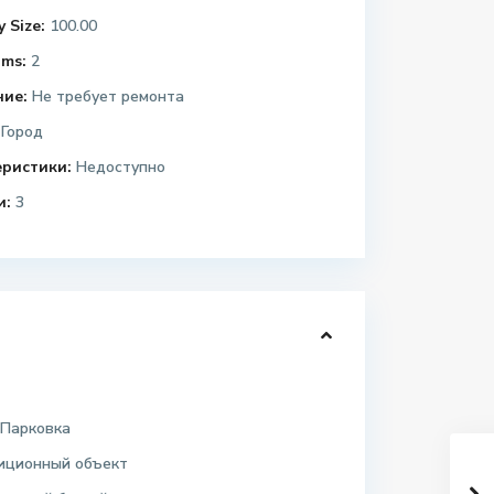
 Size:
100.00
ms:
2
ние:
Не требует ремонта
Город
еристики:
Недоступно
и:
3
 Парковка
иционный объект