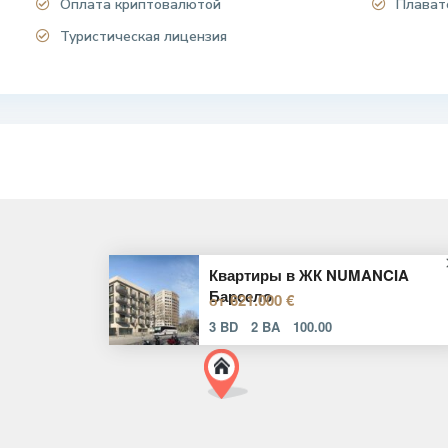
Оплата криптовалютой
Плават
Туристическая лицензия
Квартиры в ЖК NUMANCIA
Барсело
621.000 €
от
3 BD
2 BA
100.00