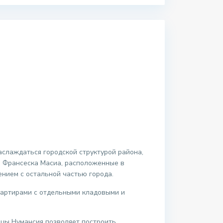
аслаждаться городской структурой района,
дь Франсеска Масиа, расположенные в
ением с остальной частью города.
вартирами с отдельными кладовыми и
лицы Нумансия позволяет построить