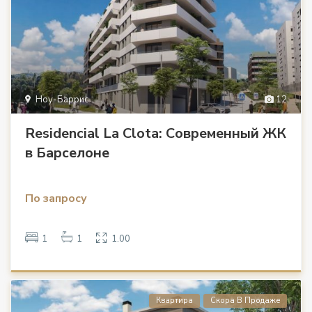
Ноу-Баррис
12
Residencial La Clota: Современный ЖК
в Барселоне
По запросу
1
1
1.00
Квартира
Скора В Продаже