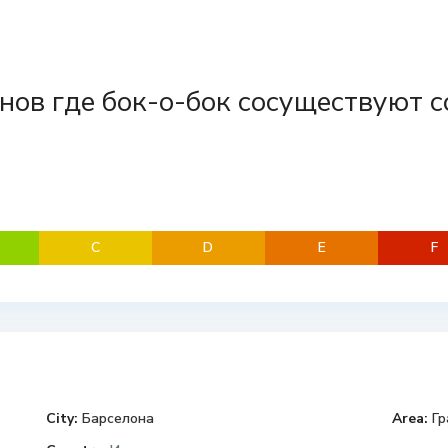
нов где бок-о-бок сосуществуют 
C
D
E
F
City:
Барселона
Area:
Гр