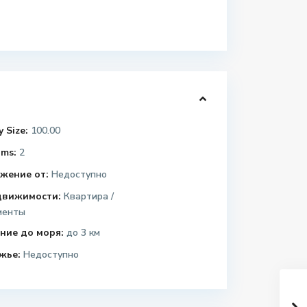
 Size:
100.00
ms:
2
жение от:
Недоступно
движимости:
Квартира /
менты
ние до моря:
до 3 км
жье:
Недоступно