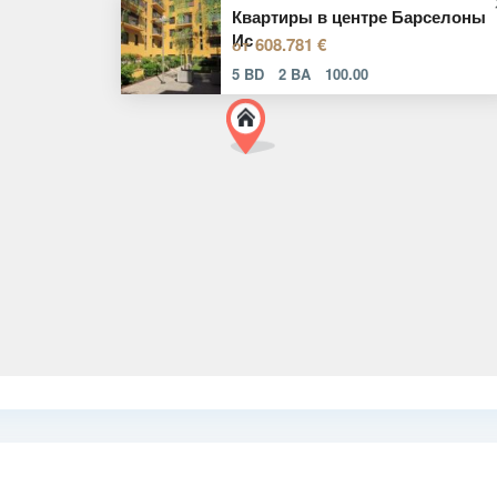
Квартиры в центре Барселоны
Ис
608.781 €
от
5 BD
2 BA
100.00