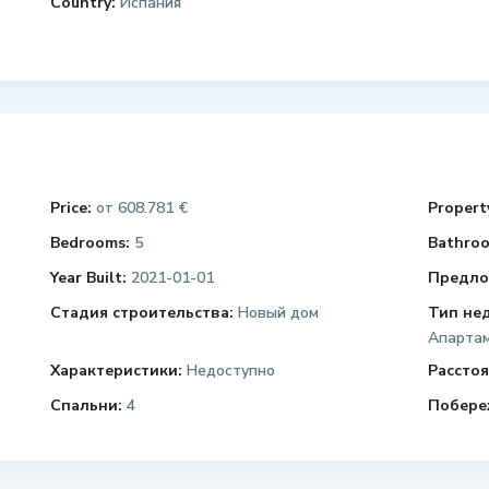
Country:
Испания
Price:
608.781 €
Property
от
Bedrooms:
5
Bathroo
Year Built:
2021-01-01
Предло
Стадия строительства:
Новый дом
Тип не
Апарта
Характеристики:
Недоступно
Расстоя
Спальни:
4
Побере