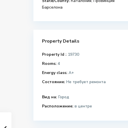
State/County:
Каталония
,
Провинция
Барселона
Property Details
Property Id :
19730
Rooms:
4
Energy class:
A+
Состояние:
Не требует ремонта
Вид на:
Город
Расположение:
в центре