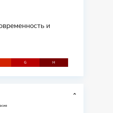
современность и
G
H
асия