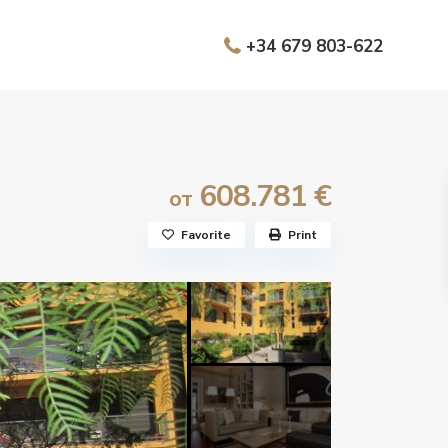
+34 679 803-622
608.781 €
от
Favorite
Print