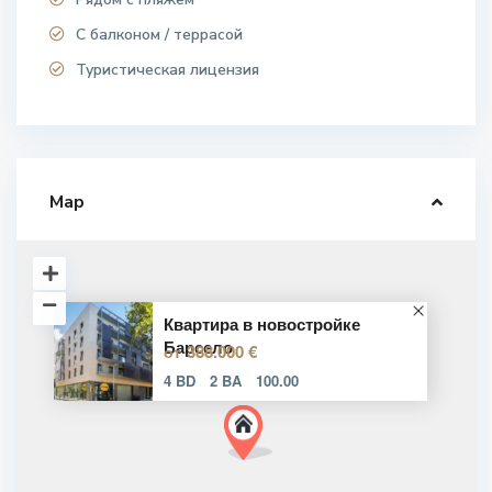
С балконом / террасой
Туристическая лицензия
Map
Квартира в новостройке
Барсело
388.000 €
от
4 BD
2 BA
100.00