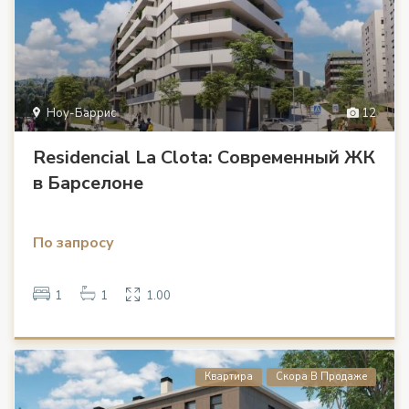
Ноу-Баррис
12
Residencial La Clota: Современный ЖК
в Барселоне
По запросу
1
1
1.00
Квартира
Скора В Продаже