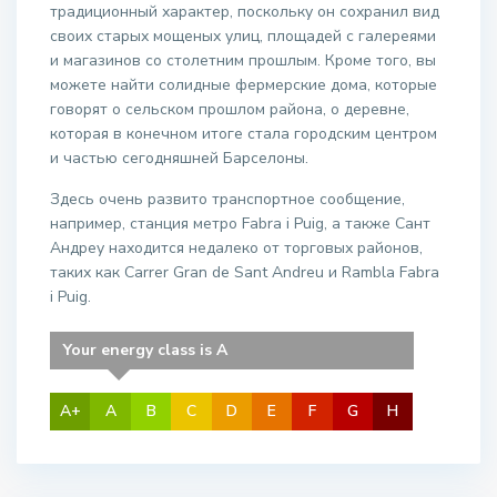
традиционный характер, поскольку он сохранил вид
своих старых мощеных улиц, площадей с галереями
и магазинов со столетним прошлым. Кроме того, вы
можете найти солидные фермерские дома, которые
говорят о сельском прошлом района, о деревне,
которая в конечном итоге стала городским центром
и частью сегодняшней Барселоны.
Здесь очень развито транспортное сообщение,
например, станция метро Fabra i Puig, а также Сант
Андреу находится недалеко от торговых районов,
таких как Carrer Gran de Sant Andreu и Rambla Fabra
i Puig.
Your energy class is A
A+
A
B
C
D
E
F
G
H