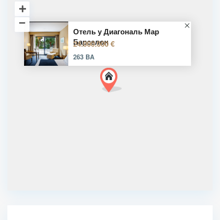
Отель у Диагональ Мар
Барселон
24.000.000 €
263 BA