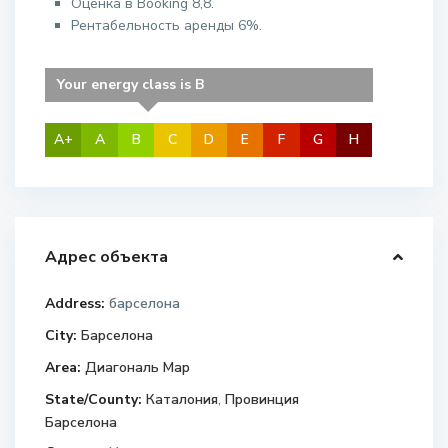
Оценка в Booking 8,8.
Рентабельность аренды 6%.
Your energy class is B
A+
A
B
C
D
E
F
G
H
Адрес объекта
Address:
барселона
City:
Барселона
Area:
Диагональ Мар
State/County:
Каталония
,
Провинция
Барселона