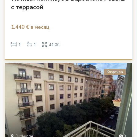
с террасой
1.440 €
в месяц
1
1
41.00
Квартира
Эшампле
8