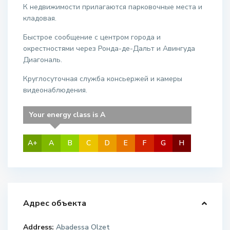
К недвижимости прилагаются парковочные места и
кладовая.
Быстрое сообщение с центром города и
окрестностями через Ронда-де-Дальт и Авингуда
Диагональ.
Круглосуточная служба консьержей и камеры
видеонаблюдения.
Your energy class is A
A+
A
B
C
D
E
F
G
H
Адрес объекта
Address:
Abadessa Olzet