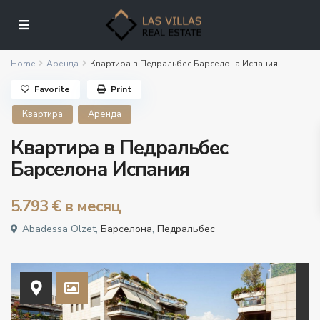
Home
Аренда
Квартира в Педральбес Барселона Испания
Favorite
Print
Квартира
Аренда
Квартира в Педральбес
Барселона Испания
5.793 €
в месяц
Abadessa Olzet,
Барселона
,
Педральбес