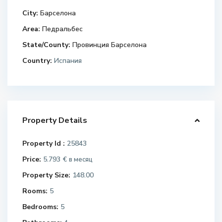
City:
Барселона
Area:
Педральбес
State/County:
Провинция Барселона
Country:
Испания
Property Details
Property Id :
25843
Price:
5.793 €
в месяц
Property Size:
148.00
Rooms:
5
Bedrooms:
5