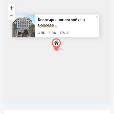
Квартиры новостройке в
Барсело
1.500.000 €
3 BD
3 BA
178.00