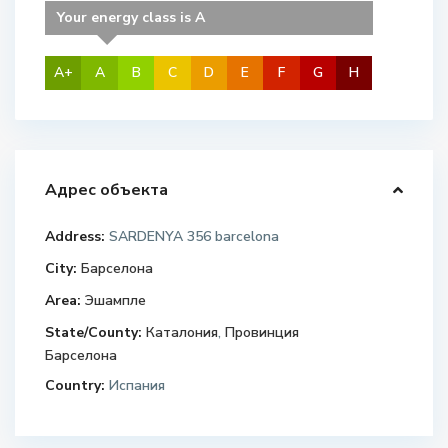
Your energy class is A
A+
A
B
C
D
E
F
G
H
Адрес объекта
Address:
SARDENYA 356 barcelona
City:
Барселона
Area:
Эшампле
State/County:
Каталония
,
Провинция
Барселона
Country:
Испания