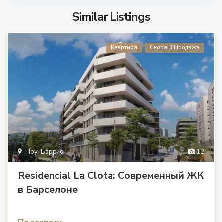
Similar Listings
Квартира
Скора В Продаже
Ноу-Баррис
12
Residencial La Clota: Современный ЖК
в Барселоне
По запросу