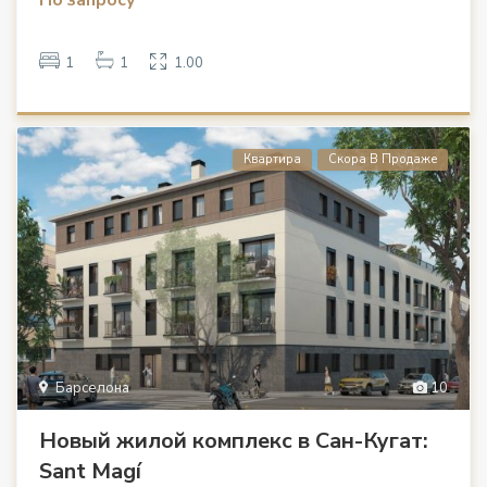
1
1
1.00
Квартира
Скора В Продаже
Барселона
10
Новый жилой комплекс в Сан-Кугат:
Sant Magí