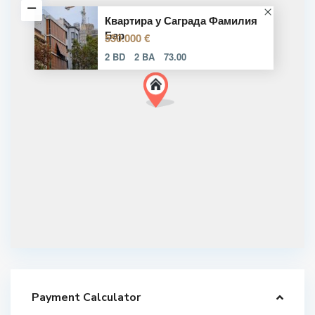
Квартира у Саграда Фамилия
Бар
550.000 €
2 BD
2 BA
73.00
Payment Calculator