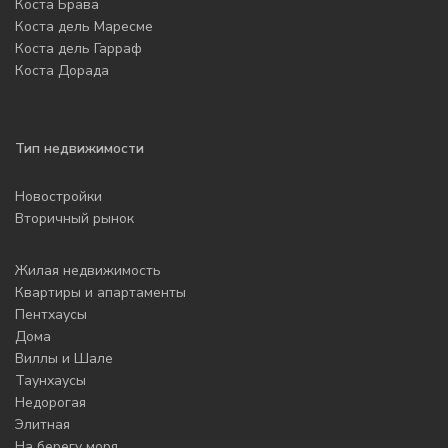
Коста Брава
Коста дель Маресме
Коста дель Гарраф
Коста Дорада
Тип недвижимости
Новостройки
Вторичный рынок
Жилая недвижимость
Квартиры и апартаменты
Пентхаусы
Дома
Виллы и Шале
Таунхаусы
Недорогая
Элитная
На берегу моря