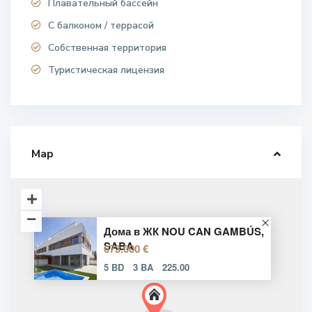
Плавательный бассейн
С балконом / террасой
Собственная территория
Туристическая лицензия
Map
Дома в ЖК NOU CAN GAMBÚS,
SABA
673.000 €
5 BD
3 BA
225.00