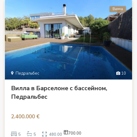
Вилла
Педральбес
10
Вилла в Барселоне с бассейном,
Педральбес
2.400.000 €
700.00
5
5
480.00