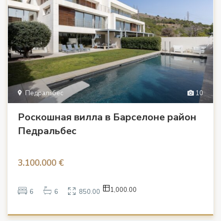
Педральбес
10
Роскошная вилла в Барселоне район
Педральбес
3.100.000 €
1,000.00
6
6
850.00