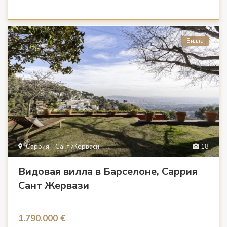
Вилла
Саррия - Сант Жерваси
18
Видовая вилла в Барселоне, Саррия
Сант Жервази
1.790.000 €