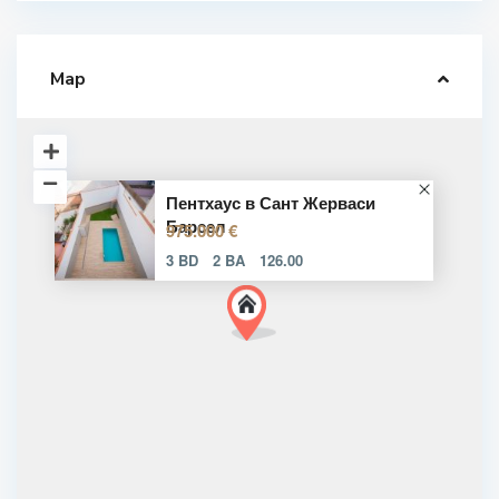
Map
Пентхаус в Сант Жерваси
Барсел
975.000 €
3 BD
2 BA
126.00