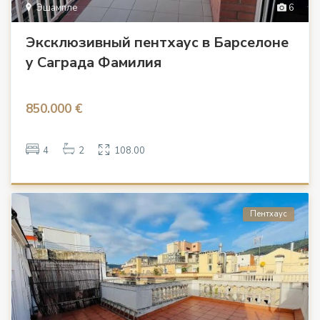
Эшампле
6
Эксклюзивный пентхаус в Барселоне
у Саграда Фамилия
850.000 €
4
2
108.00
Пентхаус