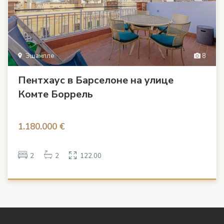
Эшампле
8
Пентхаус в Барселоне на улице
Комте Боррель
1.180.000 €
2
2
122.00