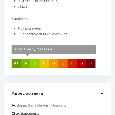
3-й этаж, внешний вид
Лифт
Удобства:
Кондиционер
Энергетический сертификат
Your energy class is A
A+
A
B
C
D
E
F
G
H
Адрес объекта
Address:
Sant Gervasi - Galvany
City:
Барселона