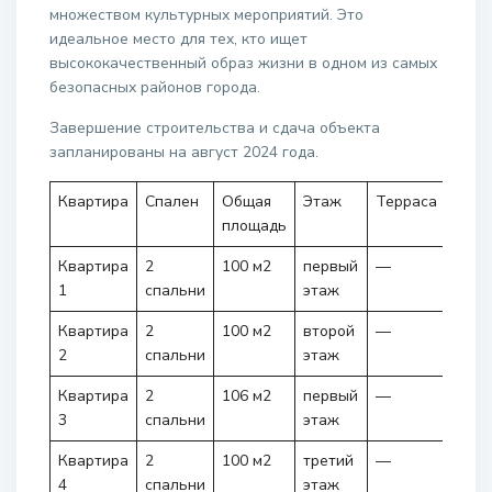
множеством культурных мероприятий. Это
идеальное место для тех, кто ищет
высококачественный образ жизни в одном из самых
безопасных районов города.
Завершение строительства и сдача объекта
запланированы на август 2024 года.
Квартира
Спален
Общая
Этаж
Терраса
Цена
площадь
Квартира
2
100 м2
первый
—
675.
1
спальни
этаж
€
Квартира
2
100 м2
второй
—
695.
2
спальни
этаж
€
Квартира
2
106 м2
первый
—
710.
3
спальни
этаж
€
Квартира
2
100 м2
третий
—
720.
4
спальни
этаж
€