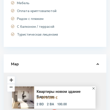
Мебель
Оплата криптовалютой
Рядом с пляжем
С балконом / террасой
Туристическая лицензия
Map
Квартиры новом здание
Барселон
675.000 €
от
2 BD
2 BA
100.00