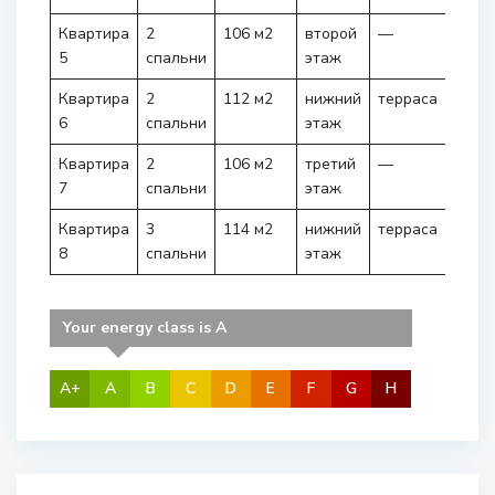
Квартира
2
106 м2
второй
—
730.
5
спальни
этаж
€
Квартира
2
112 м2
нижний
терраса
749.
6
спальни
этаж
€
Квартира
2
106 м2
третий
—
758.
7
спальни
этаж
€
Квартира
3
114 м2
нижний
терраса
775.
8
спальни
этаж
€
Your energy class is A
A+
A
B
C
D
E
F
G
H