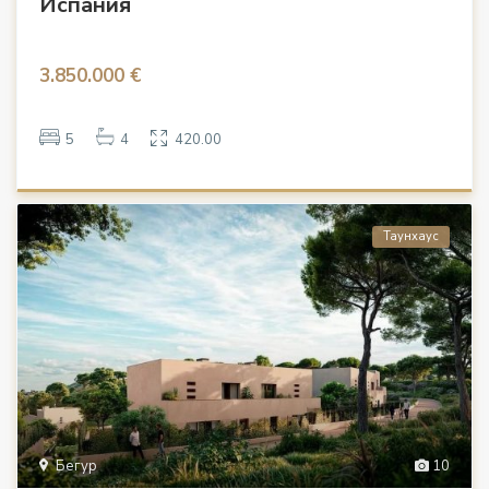
Испания
3.850.000 €
5
4
420.00
Таунхаус
Бегур
10