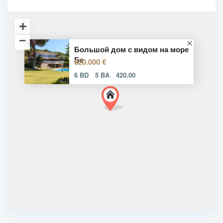
Большой дом с видом на море
Бе
820.000 €
6 BD
5 BA
420.00