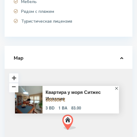
Мебель
Рядом с пляжем
Туристическая лицензия
Map
Квартира у моря Ситжес
Испания
369.000 €
3 BD
1 BA
83.00