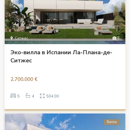
Ситжес
8
Эко-вилла в Испании Ла-Плана-де-
Ситжес
2.700.000 €
5
4
504.00
Вилла