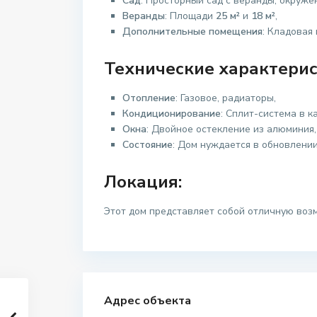
Сад
: Просторный сад с веранды, окруже
Веранды
: Площади
25 м²
и
18 м²
,
Дополнительные помещения
: Кладова
Технические характерис
Отопление
: Газовое, радиаторы,
Кондиционирование
: Сплит-система в к
Окна
: Двойное остекление из алюминия,
Состояние
: Дом нуждается в обновлении
Локация:
Этот дом представляет собой отличную воз
Адрес объекта