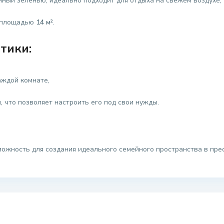
нный зеленью, идеально подходит для отдыха на свежем воздухе,
я площадью
14 м²
.
тики:
аждой комнате,
, что позволяет настроить его под свои нужды.
можность для создания идеального семейного пространства в пре