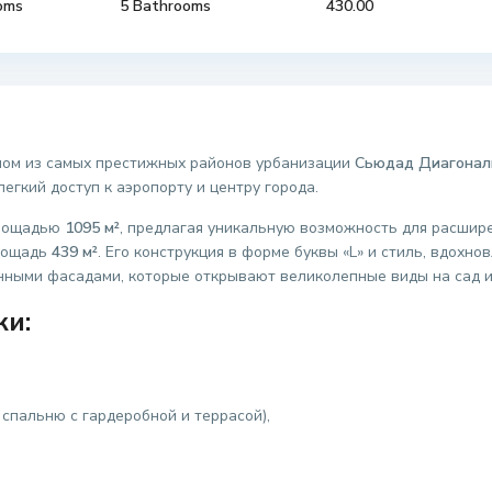
oms
5 Bathrooms
430.00
ном из самых престижных районов урбанизации
Сьюдад Диагонал
гкий доступ к аэропорту и центру города.
площадью
1095 м²
, предлагая уникальную возможность для расшир
лощадь
439 м²
. Его конструкция в форме буквы «L» и стиль, вдохн
нными фасадами, которые открывают великолепные виды на сад и
ки:
 спальню с гардеробной и террасой),