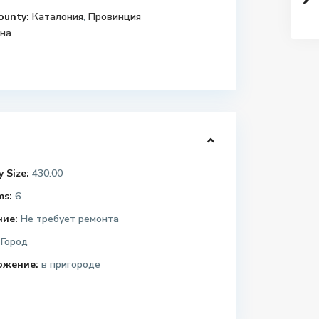
ounty:
Каталония
,
Провинция
на
 Size:
430.00
ms:
6
ние:
Не требует ремонта
Город
ожение:
в пригороде