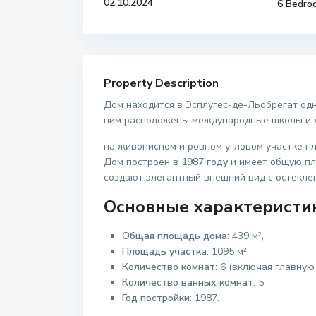
02.10.2024
6 Bedro
Property Description
Дом находится в Эсплугес-де-Льобрегат од
ним расположены международные школы и ле
на живописном и ровном угловом участке 
Дом построен в
1987 году
и имеет общую п
создают элегантный внешний вид с остекле
Основные характеристи
Общая площадь дома
: 439 м²,
Площадь участка
: 1095 м²,
Количество комнат
: 6 (включая главную
Количество ванных комнат
: 5,
Год постройки
: 1987.