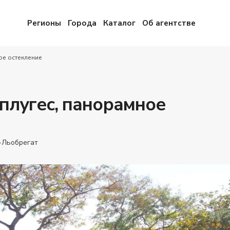
Регионы
Города
Каталог
Об агентстве
ое остекление
плугес, панорамное
-Льобрегат