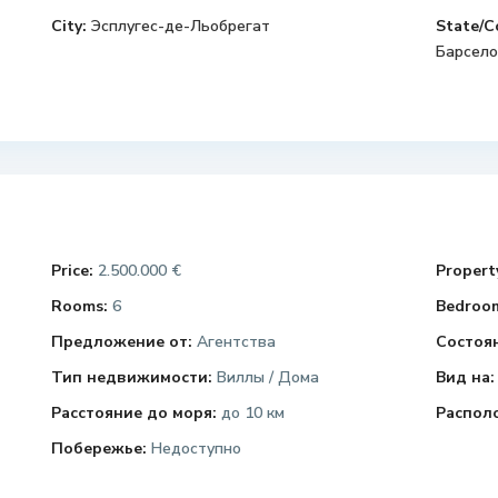
City:
Эсплугес-де-Льобрегат
State/C
Барсело
Price:
2.500.000 €
Property
Rooms:
6
Bedroo
Предложение от:
Агентства
Состоя
Тип недвижимости:
Виллы / Дома
Вид на:
Расстояние до моря:
до 10 км
Распол
Побережье:
Недоступно