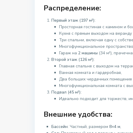
Распределение:
Первый этаж (197 м²)
:
Просторная гостиная с камином и б
Кухня с прямым выходом на веранду 
Три спальни, включая одну с собств
Многофункциональное пространство
Гараж на
2 машины
(34 м²), прачечна
Второй этаж (126 м²)
:
Главная спальня с выходом на террас
Ванная комната и гардеробная,
Два больших чердачных помещения (
Многофункциональная комната с вых
Подвал (45 м²)
:
Идеально подходит для торжеств, им
Внешние удобства:
Бассейн
: Частный, размером
8×4 м
,