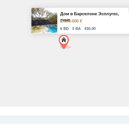
Дом в Барселоне Эсплугес,
пано
2.500.000 €
6 BD
5 BA
430.00