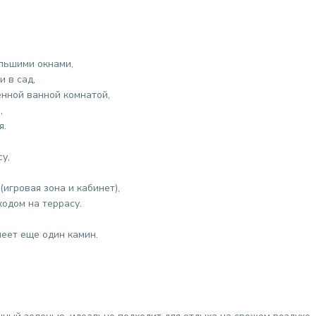
ольшими окнами,
и в сад,
енной ванной комнатой,
,
я.
у,
игровая зона и кабинет),
одом на террасу.
еет еще один камин.