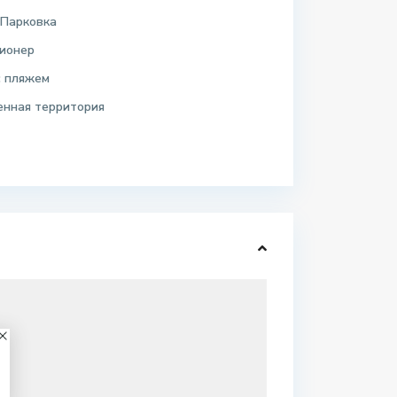
 Парковка
ионер
с пляжем
енная территория