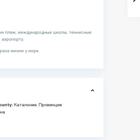
дом пляж, международные школы, теннисные
 аэропорту.
аза жизни у моря.
ounty:
Каталония
,
Провинция
на