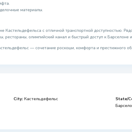
ифта.
тделочные материалы.
не Кастельдефельса с отличной транспортной доступностью. Ря
ы, рестораны, олимпийский канал и быстрый доступ к Барселоне и
стельдефельс — сочетание роскоши, комфорта и престижного обр
City:
Кастельдефельс
State/C
Барсело