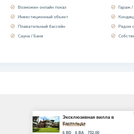
Возможен онлайн показ
Гараж /
Инвестиционный объект
Кондиц
Плавательный бассейн
Рядом 
Сауна / Баня
Собств
Эксклюзивная вилла в
Кастельде
7.450.000 €
6 BD
6 BA
752.00