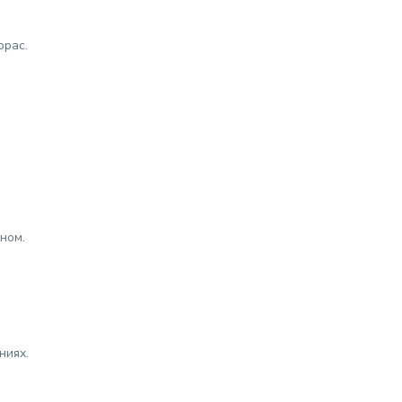
ррас.
ном.
ниях.