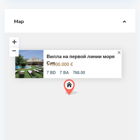
Map
Вилла на первой линии моря
Сит
11.900.000 €
7 BD
7 BA
768.00