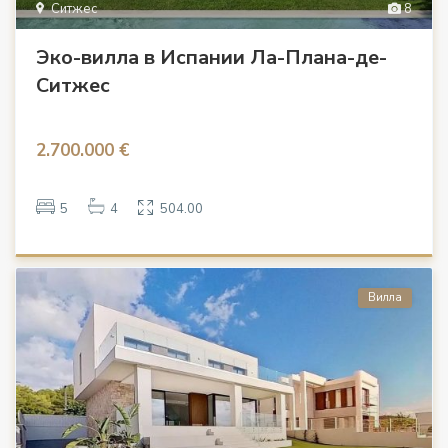
Ситжес
8
Эко-вилла в Испании Ла-Плана-де-
Ситжес
2.700.000 €
5
4
504.00
Вилла