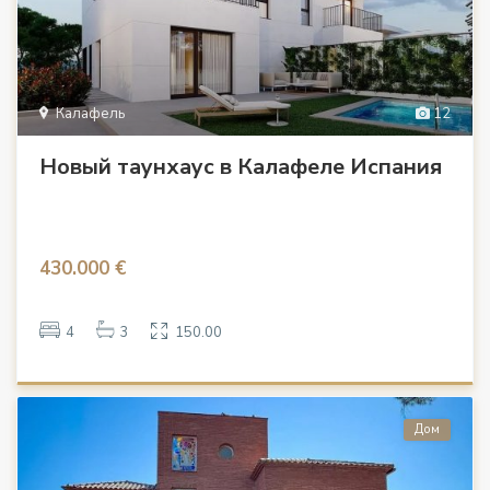
Калафель
12
Новый таунхаус в Калафеле Испания
430.000 €
4
3
150.00
Дом