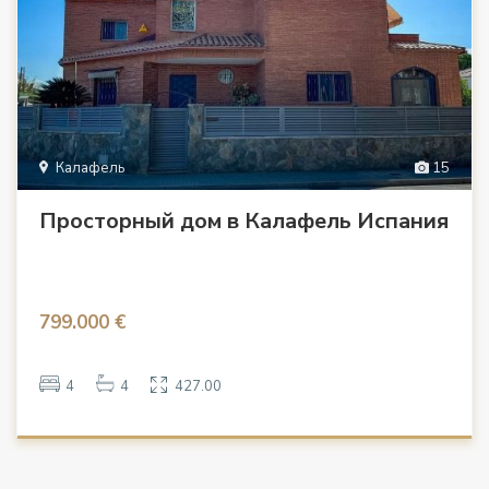
Калафель
15
Просторный дом в Калафель Испания
799.000 €
4
4
427.00