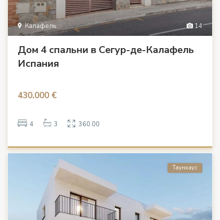
Калафель
14
Дом 4 спальни в Сегур-де-Калафель
Испания
430.000 €
4
3
360.00
Таунхаус