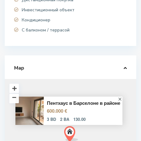
Инвестиционный объект
Кондиционер
С балконом / террасой
Map
Пентхаус в Барселоне в районе
600.000 €
3 BD
2 BA
130.00