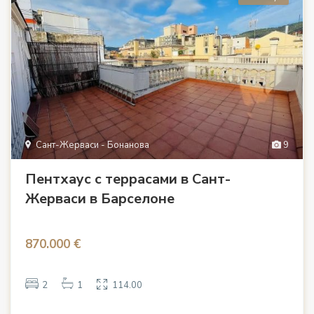
Сант-Жерваси - Бонанова
9
Пентхаус с террасами в Сант-
Жерваси в Барселоне
870.000 €
2
1
114.00