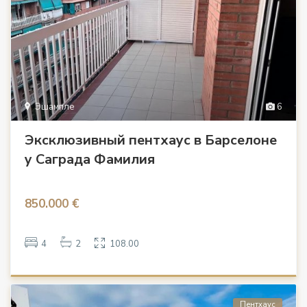
Эшампле
6
Эксклюзивный пентхаус в Барселоне
у Саграда Фамилия
850.000 €
4
2
108.00
Пентхаус