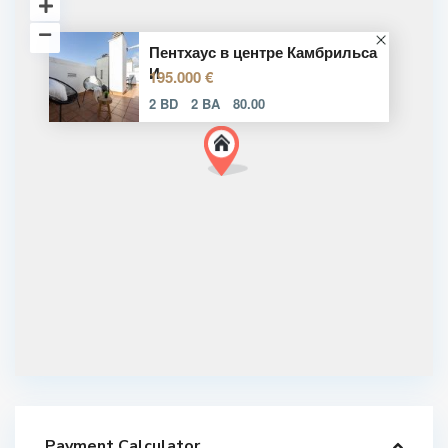
Пентхаус в центре Камбрильса
И
195.000 €
2 BD
2 BA
80.00
Payment Calculator