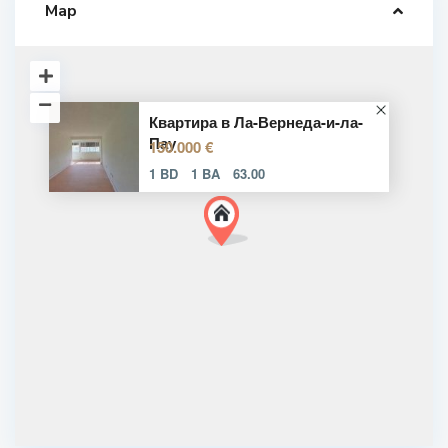
Map
Квартира в Ла-Вернеда-и-ла-
Пау
150.000 €
1 BD
1 BA
63.00