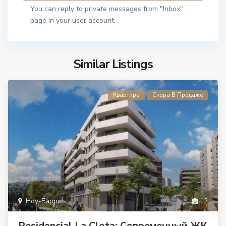
You can reply to private messages from "Inbox"
page in your user account.
Similar Listings
Квартира
Скора В Продаже
Ноу-Баррис
12
Residencial La Clota: Современный ЖК