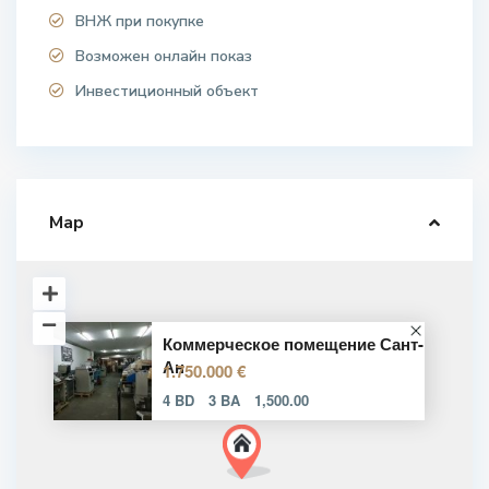
ВНЖ при покупке
Возможен онлайн показ
Инвестиционный объект
Map
Коммерческое помещение Сант-
Ан
1.750.000 €
4 BD
3 BA
1,500.00