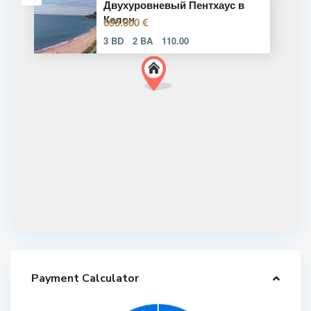
Двухуровневый Пентхаус в
Калон
695.000 €
3 BD
2 BA
110.00
Payment Calculator