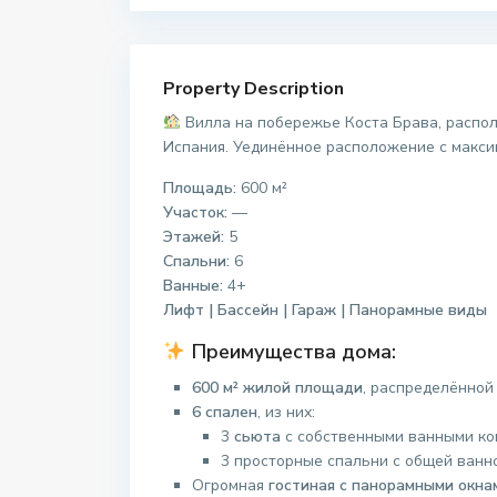
Property Description
Вилла на побережье Коста Брава, распо
Испания. Уединённое расположение с макс
Площадь:
600 м²
Участок:
—
Этажей:
5
Спальни:
6
Ванные:
4+
Лифт | Бассейн | Гараж | Панорамные виды
Преимущества дома:
600 м² жилой площади
, распределённой
6 спален
, из них:
3
сьюта
с собственными ванными к
3 просторные спальни с общей ванн
Огромная
гостиная с панорамными окна