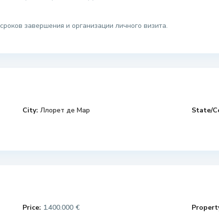
сроков завершения и организации личного визита.
City:
Ллорет де Мар
State/C
Price:
1.400.000 €
Property