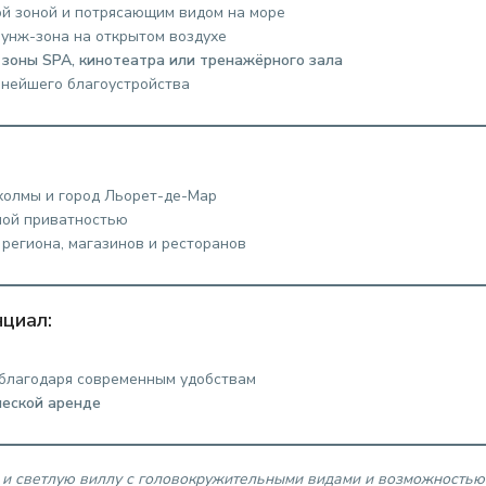
й зоной и потрясающим видом на море
унж-зона на открытом воздухе
я
зоны SPA, кинотеатра или тренажёрного зала
ьнейшего благоустройства
 холмы и город Льорет-де-Мар
ной приватностью
 региона, магазинов и ресторанов
циал:
благодаря современным удобствам
ческой аренде
 и светлую виллу с головокружительными видами и возможностью 