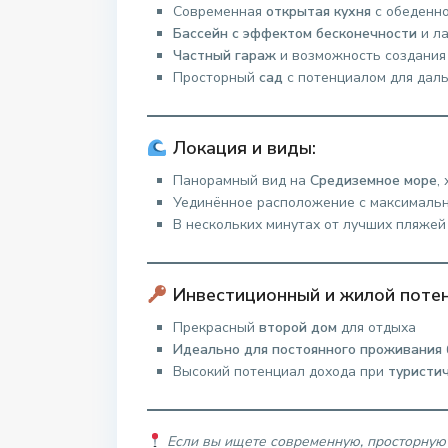
Современная
открытая кухня
с обеденно
Бассейн с эффектом бесконечности
и ла
Частный гараж
и возможность создани
Просторный
сад
с потенциалом для дал
Локация и виды:
Панорамный вид на
Средиземное море
,
Уединённое расположение с максималь
В нескольких минутах от лучших пляжей
Инвестиционный и жилой потен
Прекрасный
второй дом
для отдыха
Идеально для постоянного проживания
Высокий потенциал дохода при
туристи
Если вы ищете современную, просторную