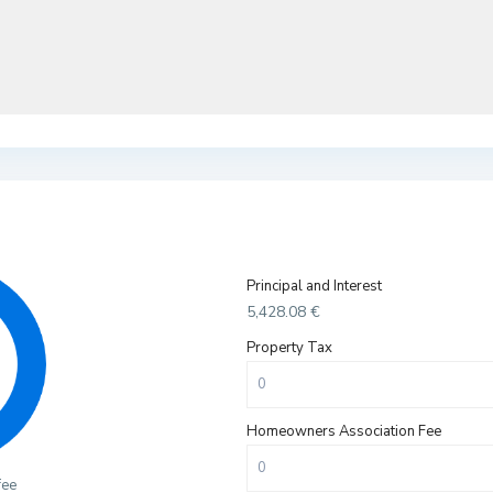
Principal and Interest
5,428.08
€
Property Tax
Homeowners Association Fee
fee