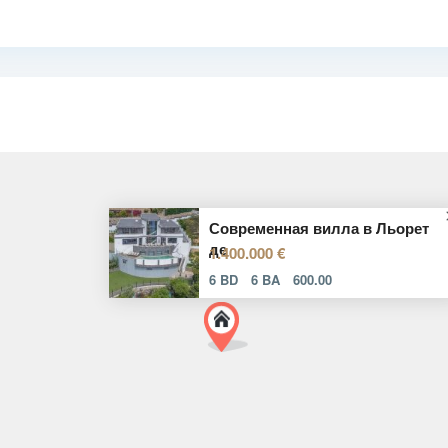
Современная вилла в Льорет
де
1.400.000 €
6 BD
6 BA
600.00