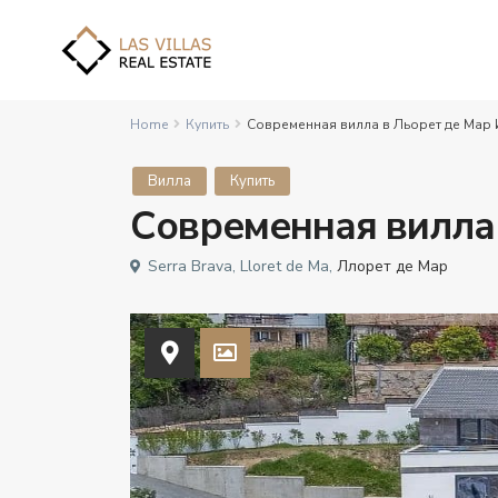
Home
Купить
Современная вилла в Льорет де Мар
Вилла
Купить
Современная вилла
Serra Brava, Lloret de Ma,
Ллорет де Мар