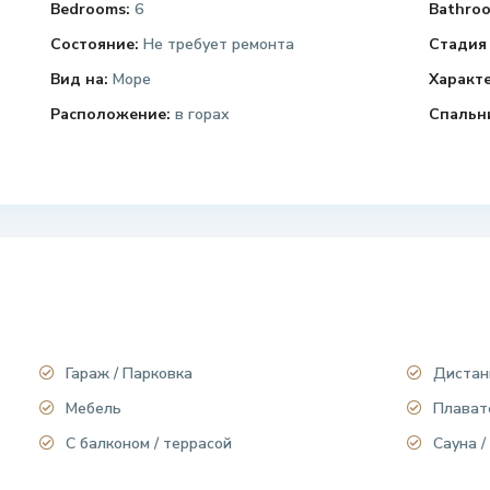
Bedrooms:
6
Bathroo
Состояние:
Не требует ремонта
Стадия 
Вид на:
Море
Характ
Расположение:
в горах
Спальн
Гараж / Парковка
Дистан
Мебель
Плават
С балконом / террасой
Сауна /