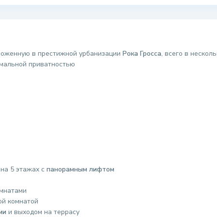
ложенную в престижной урбанизации
Рока Гросса
, всего в нескол
имальной приватностью
 на 5 этажах с
панорамным лифтом
омнатами
ой комнатой
ми
и выходом на террасу