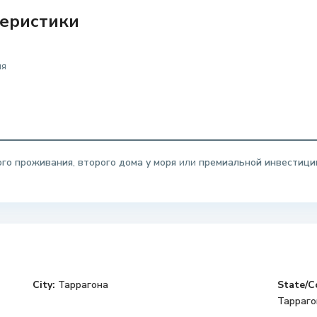
еристики
ия
ого проживания
,
второго дома у моря
или
премиальной инвестици
City:
Таррагона
State/C
Тарраго