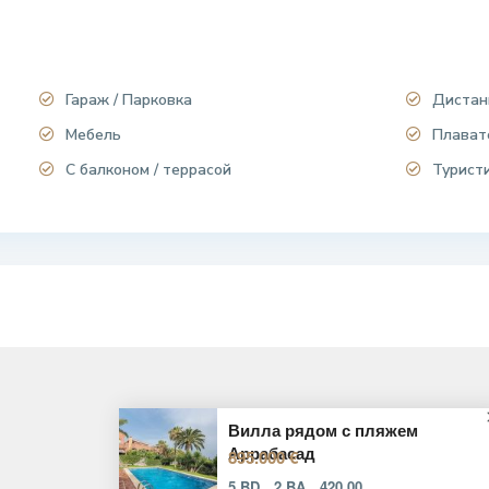
Гараж / Парковка
Дистан
Мебель
Плават
С балконом / террасой
Турист
Вилла рядом с пляжем
Аррабасад
895.000 €
5 BD
2 BA
420.00