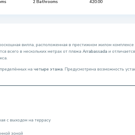
oms
2 Bathrooms
420.00
 роскошная вилла, расположенная в престижном жилом комплексе
ся всего в нескольких метрах от пляжа
Arrabassada
и отличается
кса.
спределённых на
четыре этажа
. Предусмотрена возможность уста
вая с выходом на террасу
енной зоной