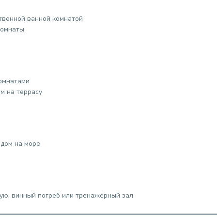
ственной ванной комнатой
комнаты
омнатами
ом на террасу
идом на море
ую, винный погреб или тренажёрный зал