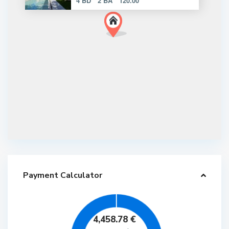
4 BD
2 BA
120.00
Payment Calculator
4,458.78
€