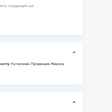
мить следующий шаг.
ounty:
Каталония
,
Провинция Жирона