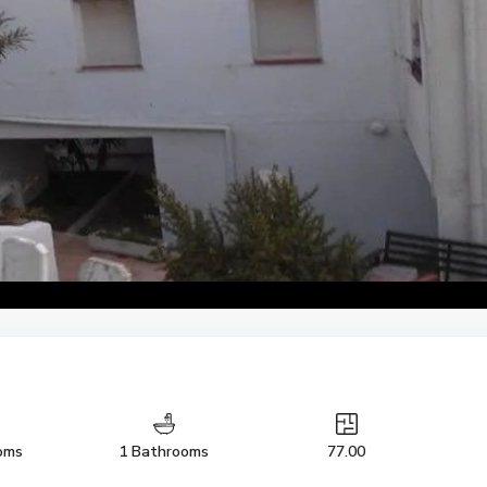
oms
1 Bathrooms
77.00