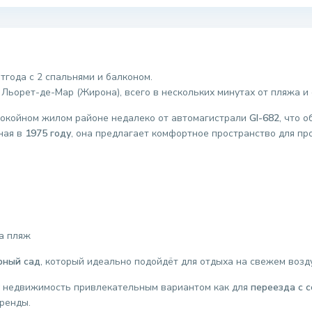
тгода с 2 спальнями и балконом.
ьорет-де-Мар (Жирона), всего в нескольких минутах от пляжа и 
окойном жилом районе недалеко от автомагистрали
GI-682
, что 
ная в
1975 году
, она предлагает комфортное пространство для пр
а пляж
рный сад
, который идеально подойдёт для отдыха на свежем возд
ту недвижимость привлекательным вариантом как для
переезда с 
ренды.