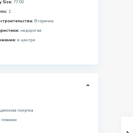
 Size:
77.00
ms:
1
строительства:
Вторичка
еристики:
недорогая
ожение:
в центре
ционная покупка
с пляжем