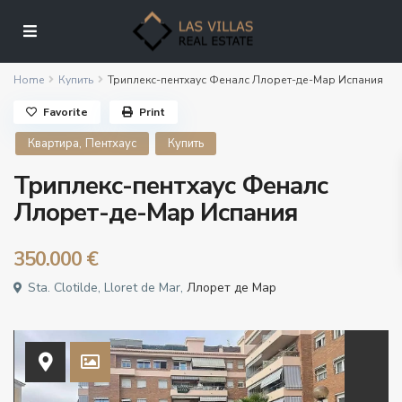
Home
Купить
Триплекс-пентхаус Феналс Ллорет-де-Мар Испания
Favorite
Print
,
Квартира
Пентхаус
Купить
Триплекс-пентхаус Феналс
Ллорет-де-Мар Испания
350.000 €
Sta. Clotilde, Lloret de Mar,
Ллорет де Мар