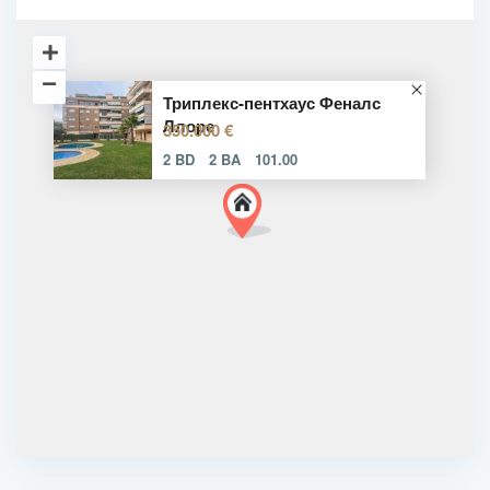
Триплекс-пентхаус Феналс
Ллоре
350.000 €
2 BD
2 BA
101.00