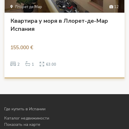
Ллорет де Мар
12
Квартира у моря в Ллорет-де-Мар
Испания
155.000 €
2
1
63.00
Где купить в Испании
Каталог недвижимости
Показать на карте