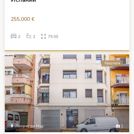
255.000 €
2
2
79.00
Квартира
Ллорет де Мар
1