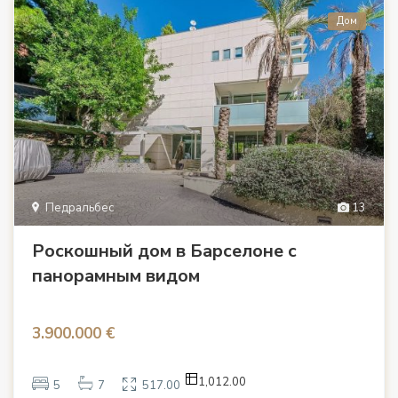
Дом
Педральбес
13
Роскошный дом в Барселоне с
панорамным видом
3.900.000 €
1,012.00
5
7
517.00