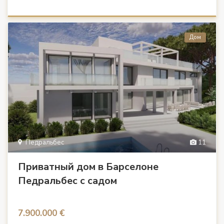
Дом
Педральбес
11
Приватный дом в Барселоне
Педральбес с садом
7.900.000 €