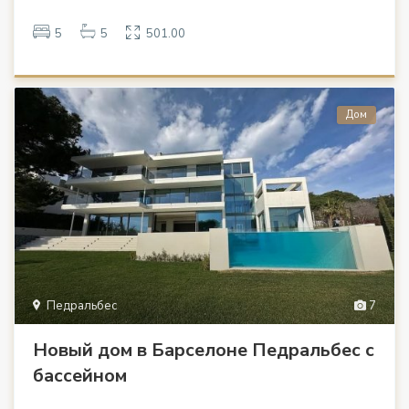
5
5
501.00
Дом
Педральбес
7
Новый дом в Барселоне Педральбес с
бассейном