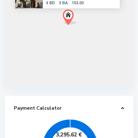
4 BD
3 BA
153.00
Payment Calculator
3,295.62
€