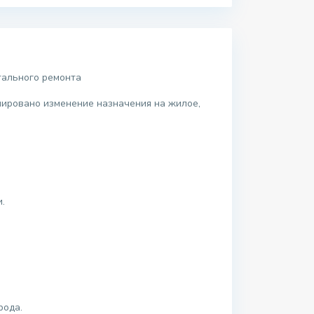
тального ремонта
нировано изменение назначения на жилое,
.
рода.