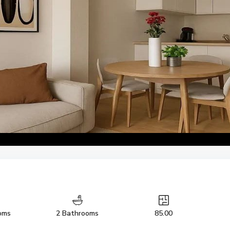
oms
2 Bathrooms
85.00