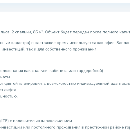
ьса, 2 спальни, 85 м². Объект будет передан после полного капи
нным кадастра) в настоящее время используется как офис. Запла
 инвестиций, так и для собственного проживания.
ользования как спальни, кабинета или гардеробной).
наты.
 открытой планировки, с возможностью индивидуальной адаптации
з лифта.
льностью.
(ITE) с положительным заключением.
инвестиции или постоянного проживания в престижном районе го