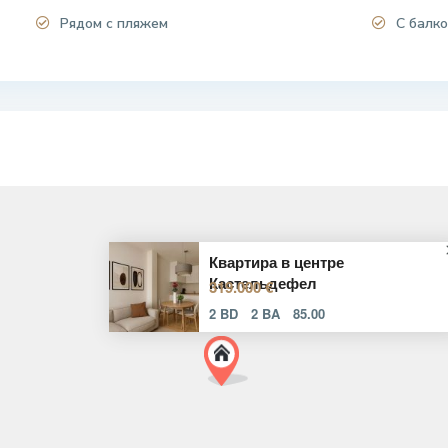
Рядом с пляжем
С балко
Квартира в центре
Кастельдефел
319.000 €
2 BD
2 BA
85.00