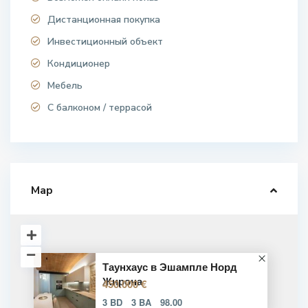
Дистанционная покупка
Инвестиционный объект
Кондиционер
Мебель
С балконом / террасой
Map
Таунхаус в Эшампле Норд
Жирона
450.000 €
3 BD
3 BA
98.00