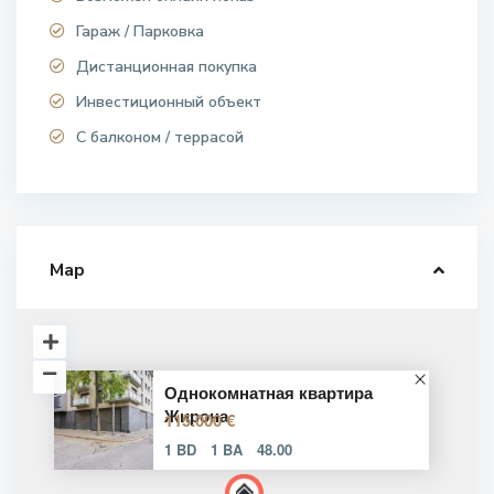
Гараж / Парковка
Дистанционная покупка
Инвестиционный объект
С балконом / террасой
Map
Однокомнатная квартира
Жирона
115.000 €
1 BD
1 BA
48.00