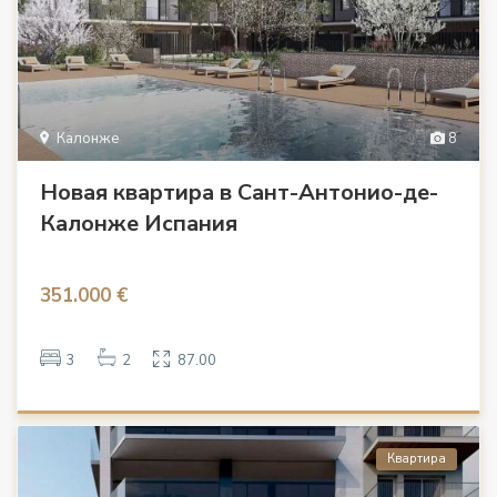
Калонже
8
Новая квартира в Сант-Антонио-де-
Калонже Испания
351.000 €
3
2
87.00
Квартира