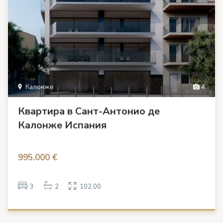
Калонже
4
Квартира в Сант-Антонио де
Калонже Испания
995.000 €
3
2
102.00