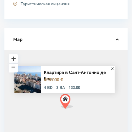
Туристическая лицензия
Map
Квартира в Сант-Антонио де
Кал
490.000 €
4 BD
3 BA
133.00