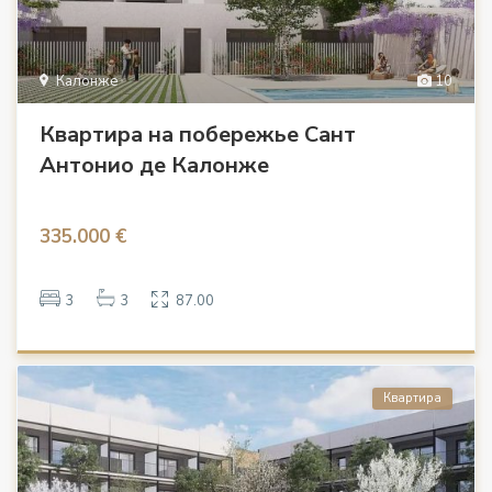
Калонже
10
Квартира на побережье Сант
Антонио де Калонже
335.000 €
3
3
87.00
Квартира