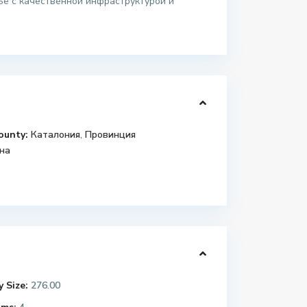
ьё с качественной инфраструктурой и
ounty:
Каталония
,
Провинция
на
 Size:
276.00