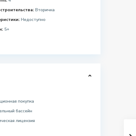
ms:
4
строительства:
Вторичка
еристики:
Недоступно
и:
5+
ционная покупка
ельный бассейн
ическая лицензия