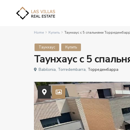
Home
Купить
Таунхаус с 5 спальнями Торредембар
Таунхаус
Купить
Таунхаус с 5 спаль
Babilonia, Torredembarra,
Торредембарра