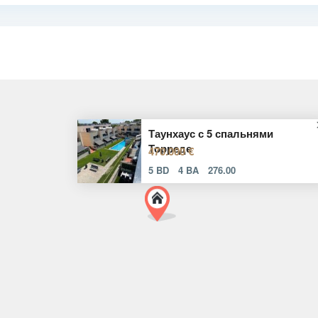
Таунхаус с 5 спальнями
Торреде
470.000 €
5 BD
4 BA
276.00