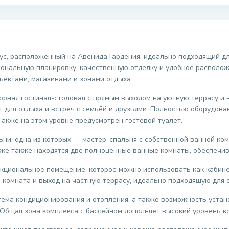
ус, расположенный на Авенида Гардения, идеально подходящий д
циональную планировку, качественную отделку и удобное располо
ъектами, магазинами и зонами отдыха.
орная гостиная-столовая с прямым выходом на уютную террасу и 
т для отдыха и встреч с семьёй и друзьями. Полностью оборудова
акже на этом уровне предусмотрен гостевой туалет.
ни, одна из которых — мастер-спальня с собственной ванной ком
аже также находятся две полноценные ванные комнаты, обеспечив
кциональное помещение, которое можно использовать как кабине
 комната и выход на частную террасу, идеально подходящую для 
тема кондиционирования и отопления, а также возможность устан
 Общая зона комплекса с бассейном дополняет высокий уровень к