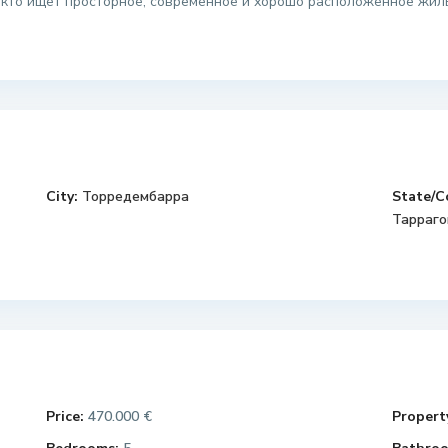
, кто ищет просторное, современное и хорошо расположенное жил
City:
Торредембарра
State/C
Тарраго
Price:
470.000 €
Property