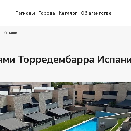
Регионы
Города
Каталог
Об агентстве
ра Испания
нями Торредембарра Испан