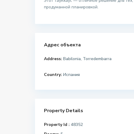
Этот таунхаус — отличное решение для тех
продуманной планировкой.
Адрес объекта
Address:
Babilonia, Torredembarra
Country:
Испания
Property Details
Property Id :
48352