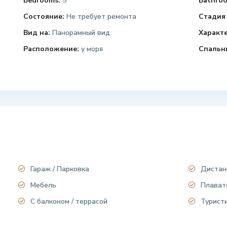
Bedrooms:
5
Bathroo
Состояние:
Не требует ремонта
Стадия 
Вид на:
Панорамный вид
Характ
Расположение:
у моря
Спальн
Гараж / Парковка
Дистан
Мебель
Плават
С балконом / террасой
Турист