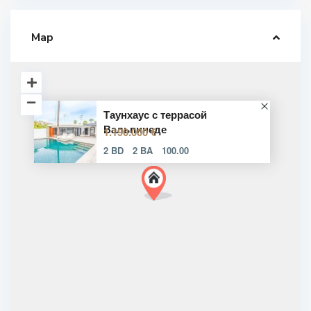
Map
Таунхаус с террасой
Вальпинеде
1.190.000 €
2 BD
2 BA
100.00