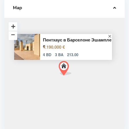
Map
Пентхаус в Барселоне Эшампле
с
1.190.000 €
4 BD
3 BA
213.00