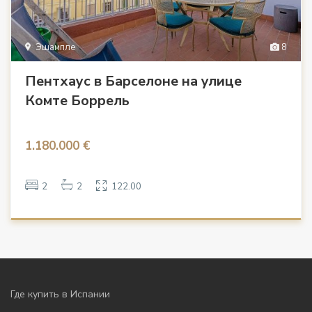
Эшампле
8
Пентхаус в Барселоне на улице
Комте Боррель
1.180.000 €
2
2
122.00
Где купить в Испании