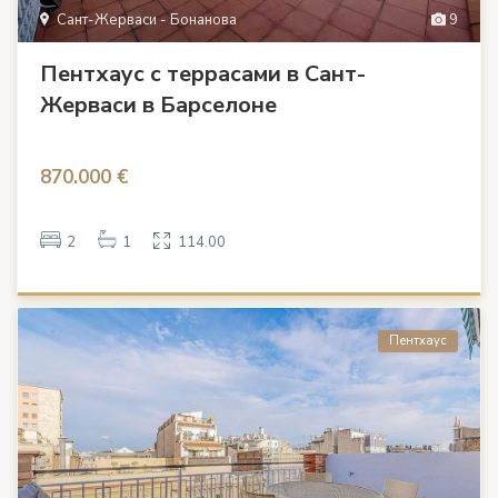
Сант-Жерваси - Бонанова
9
Пентхаус с террасами в Сант-
Жерваси в Барселоне
870.000 €
2
1
114.00
Пентхаус